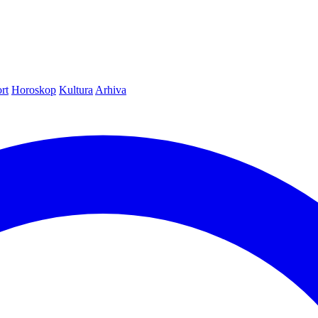
rt
Horoskop
Kultura
Arhiva