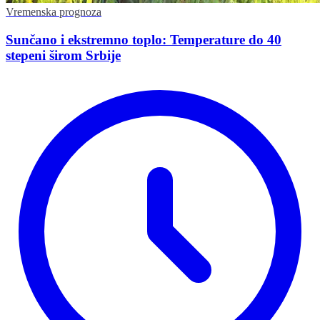
Vremenska prognoza
Sunčano i ekstremno toplo: Temperature do 40
stepeni širom Srbije