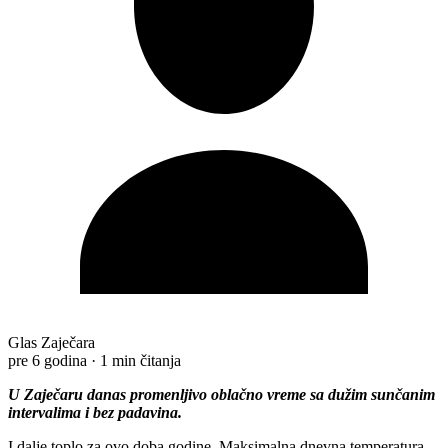
Glas Zaječara
pre 6 godina
·
1 min čitanja
U Zaječaru danas promenljivo oblačno vreme sa dužim sunčanim
intervalima i bez padavina.
I dalje toplo za ovo doba godine. Maksimalna dnevna temperatura