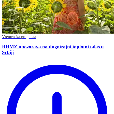
Vremenska prognoza
RHMZ upozorava na dugotrajni toplotni talas u
Srbiji