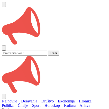
Traži
Najnovije
Dešavanja
Društvo
Ekonomija
Hronika
Politika
Čitulje
Sport
Horoskop
Kultura
Arhiva