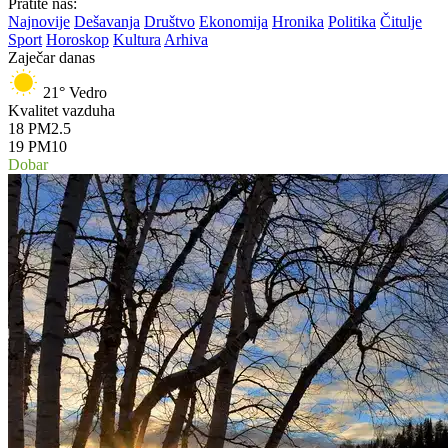
Pratite nas:
Najnovije
Dešavanja
Društvo
Ekonomija
Hronika
Politika
Čitulje
Sport
Horoskop
Kultura
Arhiva
Zaječar danas
21°
Vedro
Kvalitet vazduha
18
PM2.5
19
PM10
Dobar