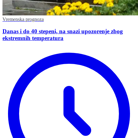
Vremenska prognoza
Danas i do 40 stepeni, na snazi upozorenje zbog
ekstremnih temperatura