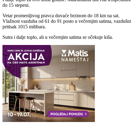
do 15 stepeni.
Vetar promenljivog pravca duvaće brzinom do 18 km na sat.
Vlažnost vazduha od 61 do 91 posto u večernjim satima, vazdušni
pritisak 1015 milibara.
Sutra i dalje toplo, ali u večernjim satima se očekuje kiša.