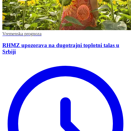
Vremenska prognoza
RHMZ upozorava na dugotrajni toplotni talas u
Srbiji