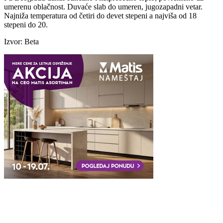
umerenu oblačnost. Duvaće slab do umeren, jugozapadni vetar.
Najniža temperatura od četiri do devet stepeni a najviša od 18
stepeni do 20.
Izvor: Beta