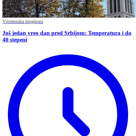
Vremenska prognoza
Još jedan vreo dan pred Srbijom: Temperatura i do
40 stepeni