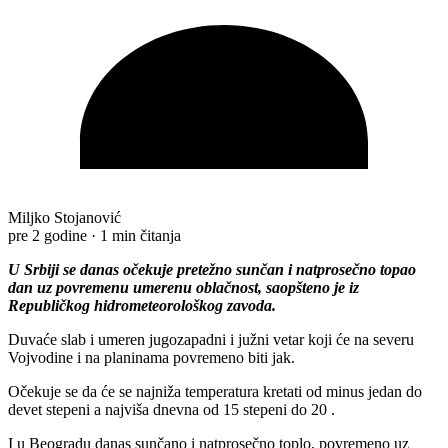
Miljko Stojanović
pre 2 godine
·
1 min čitanja
U Srbiji se danas očekuje pretežno sunčan i natprosečno topao
dan uz povremenu umerenu oblačnost, saopšteno je iz
Republičkog hidrometeorološkog zavoda.
Duvaće slab i umeren jugozapadni i južni vetar koji će na severu
Vojvodine i na planinama povremeno biti jak.
Očekuje se da će se najniža temperatura kretati od minus jedan do
devet stepeni a najviša dnevna od 15 stepeni do 20 .
I u Beogradu danas sunčano i natprosečno toplo, povremeno uz