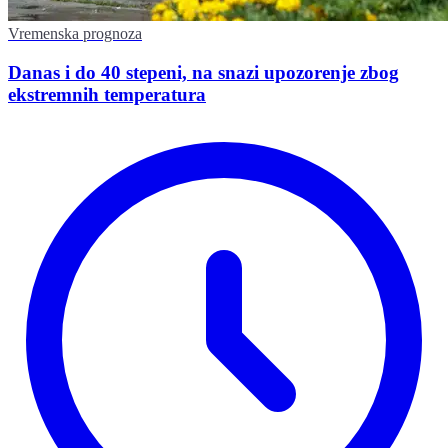
Vremenska prognoza
Danas i do 40 stepeni, na snazi upozorenje zbog
ekstremnih temperatura