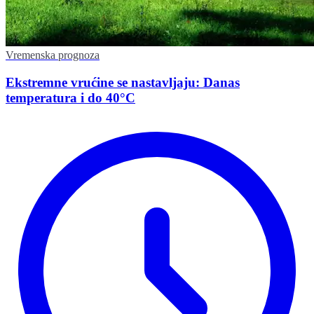
Vremenska prognoza
Ekstremne vrućine se nastavljaju: Danas
temperatura i do 40°C