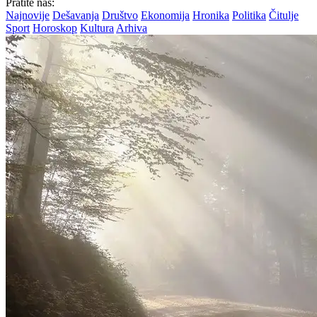
Pratite nas:
Najnovije
Dešavanja
Društvo
Ekonomija
Hronika
Politika
Čitulje
Sport
Horoskop
Kultura
Arhiva