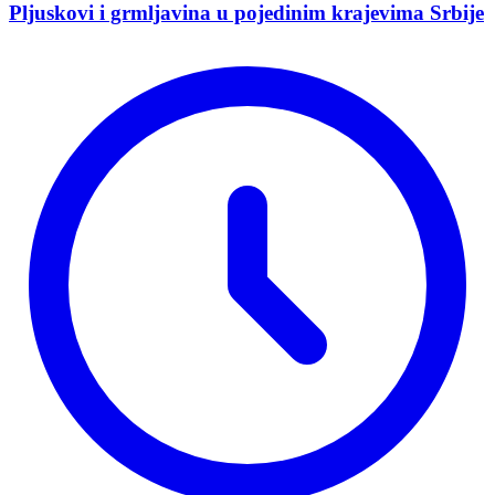
Pljuskovi i grmljavina u pojedinim krajevima Srbije