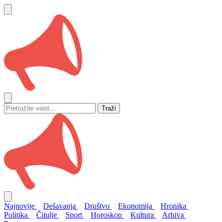
Traži
Najnovije
Dešavanja
Društvo
Ekonomija
Hronika
Politika
Čitulje
Sport
Horoskop
Kultura
Arhiva