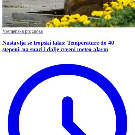
Vremenska prognoza
Nastavlja se tropski talas: Temperature do 40
stepeni, na snazi i dalje crveni meteo-alarm