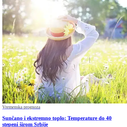
Vremenska prognoza
Sunčano i ekstremno toplo: Temperature do 40
stepeni širom Srbije