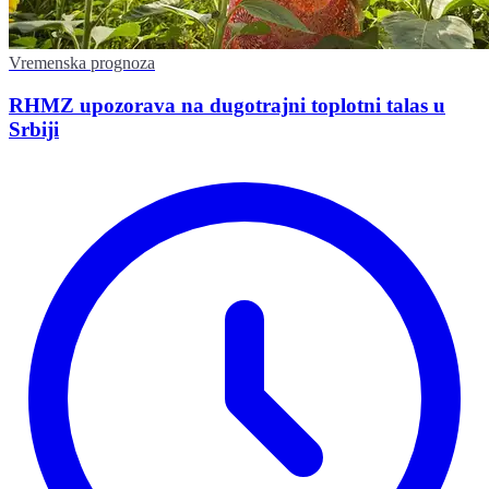
Vremenska prognoza
RHMZ upozorava na dugotrajni toplotni talas u
Srbiji