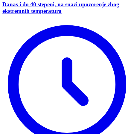
Danas i do 40 stepeni, na snazi upozorenje zbog
ekstremnih temperatura