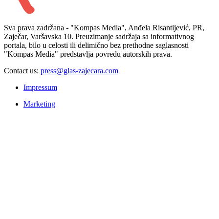
Sva prava zadržana - "Kompas Media", Anđela Risantijević, PR,
Zaječar, Varšavska 10. Preuzimanje sadržaja sa informativnog
portala, bilo u celosti ili delimično bez prethodne saglasnosti
"Kompas Media" predstavlja povredu autorskih prava.
Contact us:
press@glas-zajecara.com
Impressum
Marketing