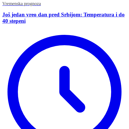
Vremenska prognoza
Još jedan vreo dan pred Srbijom: Temperatura i do
40 stepeni