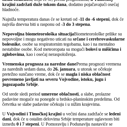
krajini zadržati duže tokom dana
, dodatno pojačavajući osećaj
hladnoće.
Najniža temperatura danas će se kretati od
-11 do -6 stepeni
, dok će
najviša dnevna biti u rasponu od
-3 do 3 stepena
.
Nepovoljna biometeorološka situacija
Biometeorološke prilike su
nepovoljne i mogu negativno uticati na
srčane i cerebrovaskularne
bolesnike
, osobe sa respiratornim tegobama, kao i na mentalno
nestabilne osobe. Kod meteoropata su mogući
bolovi u mišićima i
zglobovima
, kao i osećaj neraspoloženja.
Vremenska prognoza za naredne dane
Prema prognozi vremena
za narednih sedam dana, do
26. januara
, u utorak se očekuje
pretežno sunčano vreme, dok će se
magla i niska oblačnost
povremeno javljati na severu Vojvodine, istoku, jugu i
jugozapadu Srbije
.
Od srede sledi period
umerene oblačnosti
, a slabe, prolazne
padavine moguće su ponegde u brdsko-planinskim predelima. Od
četvrtka se slabe padavine očekuju i u nižim krajevima.
U
Vojvodini i Timočkoj krajini
u većini dana zadržaće se
ledeni
dani
, dok će u ostalim delovima Srbije temperature uglavnom biti
između
0 i 7 stepeni
. U Pomoravlju i Podunavlju nastaviće se