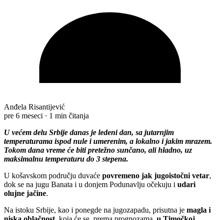
Anđela Risantijević
pre 6 meseci
·
1 min čitanja
U većem delu Srbije danas je ledeni dan, sa jutarnjim
temperaturama ispod nule i umerenim, a lokalno i jakim mrazem.
Tokom dana vreme će biti pretežno sunčano, ali hladno, uz
maksimalnu temperaturu do 3 stepena.
U košavskom području duvaće
povremeno jak jugoistočni vetar
,
dok se na jugu Banata i u donjem Podunavlju očekuju i
udari
olujne jačine
.
Na istoku Srbije, kao i ponegde na jugozapadu, prisutna je
magla i
niska oblačnost
, koja će se, prema prognozama,
u Timočkoj