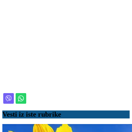
Vesti iz iste rubrike