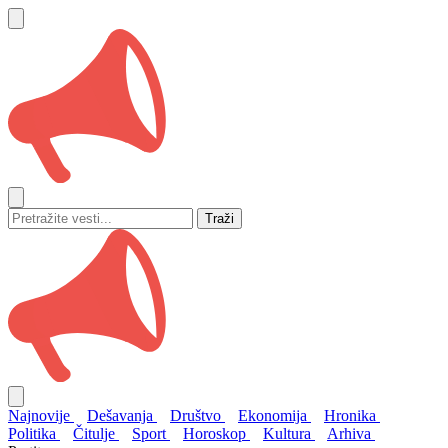
Traži
Najnovije
Dešavanja
Društvo
Ekonomija
Hronika
Politika
Čitulje
Sport
Horoskop
Kultura
Arhiva