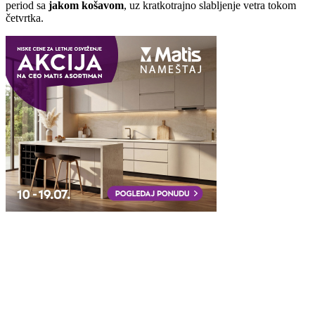
period sa
jakom košavom
, uz kratkotrajno slabljenje vetra tokom
četvrtka.