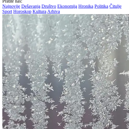
Pratite nas:
Najnovije
Dešavanja
Društvo
Ekonomija
Hronika
Politika
Čitulje
Sport
Horoskop
Kultura
Arhiva