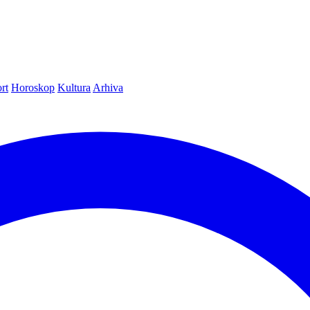
rt
Horoskop
Kultura
Arhiva