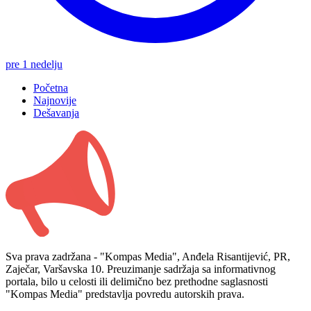
pre 1 nedelju
Početna
Najnovije
Dešavanja
Sva prava zadržana - "Kompas Media", Anđela Risantijević, PR,
Zaječar, Varšavska 10. Preuzimanje sadržaja sa informativnog
portala, bilo u celosti ili delimično bez prethodne saglasnosti
"Kompas Media" predstavlja povredu autorskih prava.