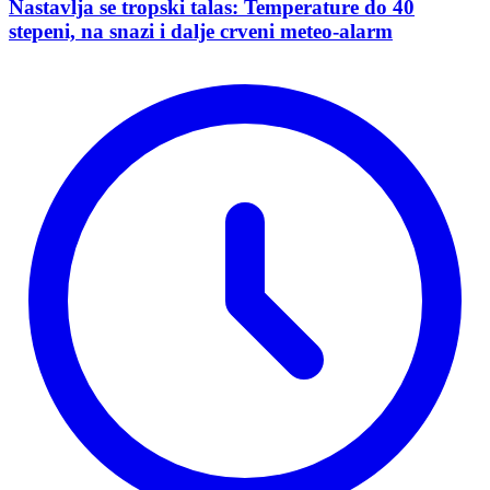
Nastavlja se tropski talas: Temperature do 40
stepeni, na snazi i dalje crveni meteo-alarm