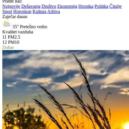
Pratite nas:
Najnovije
Dešavanja
Društvo
Ekonomija
Hronika
Politika
Čitulje
Sport
Horoskop
Kultura
Arhiva
Zaječar danas
35°
Pretežno vedro
Kvalitet vazduha
11
PM2.5
12
PM10
Dobar