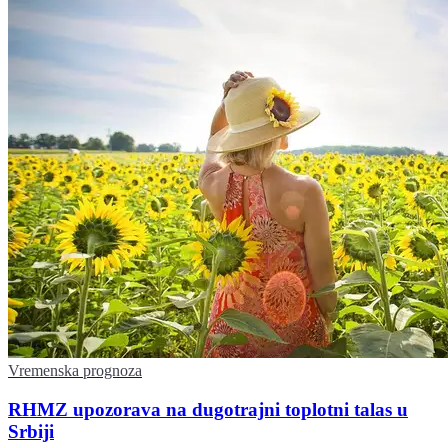
Vremenska prognoza
RHMZ upozorava na dugotrajni toplotni talas u
Srbiji