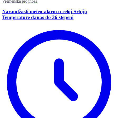
Vremenska prognoza
Narandžasti meteo-alarm u celoj Srbiji:
Temperature danas do 36 stepeni