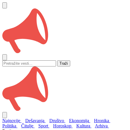
Traži
Najnovije
Dešavanja
Društvo
Ekonomija
Hronika
Politika
Čitulje
Sport
Horoskop
Kultura
Arhiva