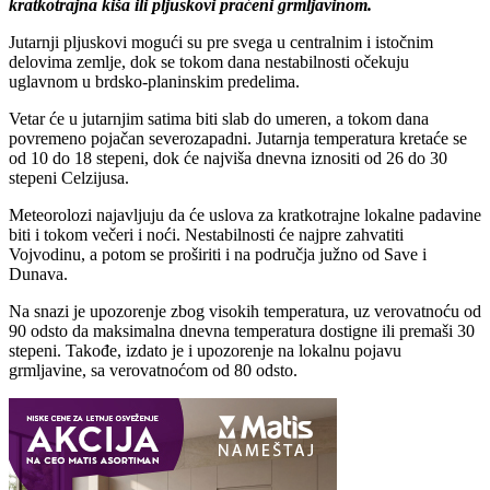
kratkotrajna kiša ili pljuskovi praćeni grmljavinom.
Jutarnji pljuskovi mogući su pre svega u centralnim i istočnim
delovima zemlje, dok se tokom dana nestabilnosti očekuju
uglavnom u brdsko-planinskim predelima.
Vetar će u jutarnjim satima biti slab do umeren, a tokom dana
povremeno pojačan severozapadni. Jutarnja temperatura kretaće se
od 10 do 18 stepeni, dok će najviša dnevna iznositi od 26 do 30
stepeni Celzijusa.
Meteorolozi najavljuju da će uslova za kratkotrajne lokalne padavine
biti i tokom večeri i noći. Nestabilnosti će najpre zahvatiti
Vojvodinu, a potom se proširiti i na područja južno od Save i
Dunava.
Na snazi je upozorenje zbog visokih temperatura, uz verovatnoću od
90 odsto da maksimalna dnevna temperatura dostigne ili premaši 30
stepeni. Takođe, izdato je i upozorenje na lokalnu pojavu
grmljavine, sa verovatnoćom od 80 odsto.