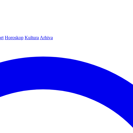
rt
Horoskop
Kultura
Arhiva