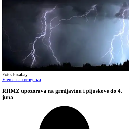
Foto: Pixabay
Vremenska prognoza
RHMZ upozorava na grmljavinu i pljuskove do 4.
juna