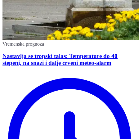
Vremenska prognoza
Nastavlja se tropski talas: Temperature do 40
stepeni, na snazi i dalje crveni meteo-alarm