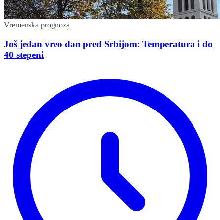
Vremenska prognoza
Još jedan vreo dan pred Srbijom: Temperatura i do
40 stepeni