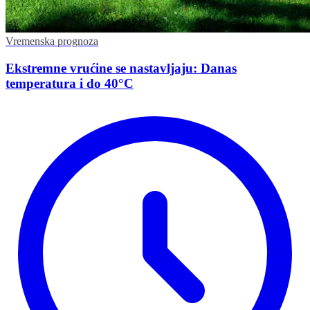
Vremenska prognoza
Ekstremne vrućine se nastavljaju: Danas
temperatura i do 40°C