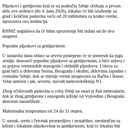
Pljuskovi i grmljavine koji se na području Srbije očekuju u prvom
delu ove sedmice (do 4. juna 2026), lokalno će biti izraženije uz
grad i količinu padavina veću od 20 milimetara za kratko vreme,
upozorava ova institucija.
RHMZ naglašava da će hitna upozorenja biti izdata sat do dva
unapred.
Popodne pljuskovi sa grmljavinom
U nastavku dana oblaci sa severa postepeno će se pomerati ka jugu
zemlje, donoseći popodne pljuskove sa grmljavinom, a biće uslova i
za pojavu vremenskih nepogoda i obilnijih pljuskova. Uslova za
grad biće u delovima Srema, Beogradu i okolini, delovima zapadne i
centralne Srbije, dok se mirnije vreme prognozira za Bačku i Banat.
Vetar umeren i jak, severni, navodi meteorološkinja N1.
Zbog očekivanih padavina u celoj Srbiji na snazi je žuti meteoalarm,
dok je zbog grmljavine i nepogoda južnije od Vojvodine i Beograda
aktiviran narandžasti.
Maksimalna temperatura od 24 do 31 stepen.
U utorak, sredu i četvrtak promenljivo i nestabilno, mestimično sa
kišom i lokalnim pljuskovima sa grmljavinom, koji će lokalno biti