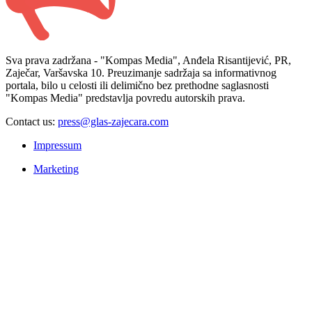
Sva prava zadržana - "Kompas Media", Anđela Risantijević, PR,
Zaječar, Varšavska 10. Preuzimanje sadržaja sa informativnog
portala, bilo u celosti ili delimično bez prethodne saglasnosti
"Kompas Media" predstavlja povredu autorskih prava.
Contact us:
press@glas-zajecara.com
Impressum
Marketing