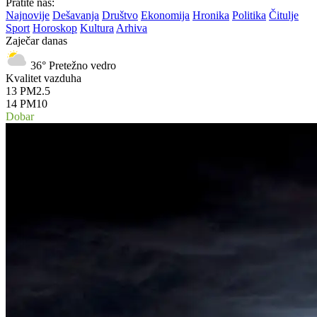
Pratite nas:
Najnovije
Dešavanja
Društvo
Ekonomija
Hronika
Politika
Čitulje
Sport
Horoskop
Kultura
Arhiva
Zaječar danas
36°
Pretežno vedro
Kvalitet vazduha
13
PM2.5
14
PM10
Dobar