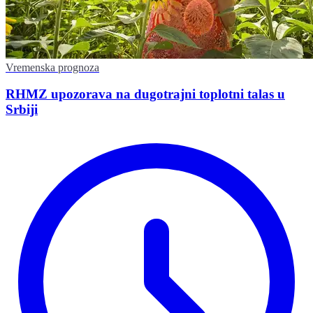
Vremenska prognoza
RHMZ upozorava na dugotrajni toplotni talas u
Srbiji