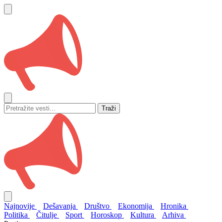
Traži
Najnovije
Dešavanja
Društvo
Ekonomija
Hronika
Politika
Čitulje
Sport
Horoskop
Kultura
Arhiva