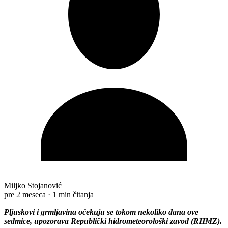
Miljko Stojanović
pre 2 meseca
·
1 min čitanja
Pljuskovi i grmljavina očekuju se tokom nekoliko dana ove
sedmice, upozorava Republički hidrometeorološki zavod (RHMZ).