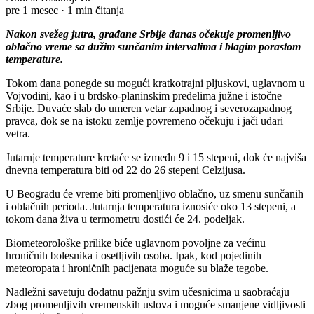
pre 1 mesec
·
1 min čitanja
Nakon svežeg jutra, građane Srbije danas očekuje promenljivo
oblačno vreme sa dužim sunčanim intervalima i blagim porastom
temperature.
Tokom dana ponegde su mogući kratkotrajni pljuskovi, uglavnom u
Vojvodini, kao i u brdsko-planinskim predelima južne i istočne
Srbije. Duvaće slab do umeren vetar zapadnog i severozapadnog
pravca, dok se na istoku zemlje povremeno očekuju i jači udari
vetra.
Jutarnje temperature kretaće se između 9 i 15 stepeni, dok će najviša
dnevna temperatura biti od 22 do 26 stepeni Celzijusa.
U Beogradu će vreme biti promenljivo oblačno, uz smenu sunčanih
i oblačnih perioda. Jutarnja temperatura iznosiće oko 13 stepeni, a
tokom dana živa u termometru dostići će 24. podeljak.
Biometeorološke prilike biće uglavnom povoljne za većinu
hroničnih bolesnika i osetljivih osoba. Ipak, kod pojedinih
meteoropata i hroničnih pacijenata moguće su blaže tegobe.
Nadležni savetuju dodatnu pažnju svim učesnicima u saobraćaju
zbog promenljivih vremenskih uslova i moguće smanjene vidljivosti