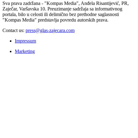
Sva prava zadržana - "Kompas Media", Anđela Risantijević, PR,
Zaječar, Varšavska 10. Preuzimanje sadržaja sa informativnog
portala, bilo u celosti ili delimično bez prethodne saglasnosti
"Kompas Media" predstavlja povredu autorskih prava.
Contact us:
press@glas-zajecara.com
Impressum
Marketing