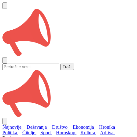
Traži
Najnovije
Dešavanja
Društvo
Ekonomija
Hronika
Politika
Čitulje
Sport
Horoskop
Kultura
Arhiva