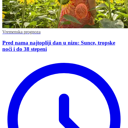
Vremenska prognoza
Pred nama najtopliji dan u nizu: Sunce, tropske
noći i do 38 stepeni