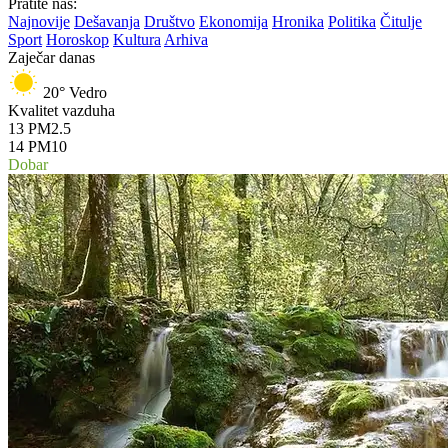
Pratite nas:
Najnovije
Dešavanja
Društvo
Ekonomija
Hronika
Politika
Čitulje
Sport
Horoskop
Kultura
Arhiva
Zaječar danas
20°
Vedro
Kvalitet vazduha
13
PM2.5
14
PM10
Dobar