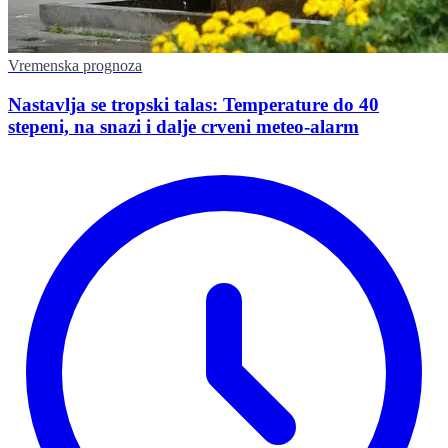
Vremenska prognoza
Nastavlja se tropski talas: Temperature do 40
stepeni, na snazi i dalje crveni meteo-alarm