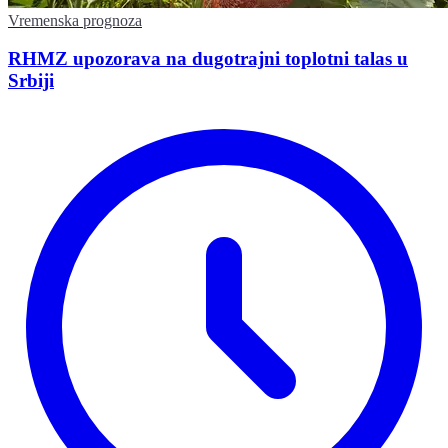
Vremenska prognoza
RHMZ upozorava na dugotrajni toplotni talas u
Srbiji