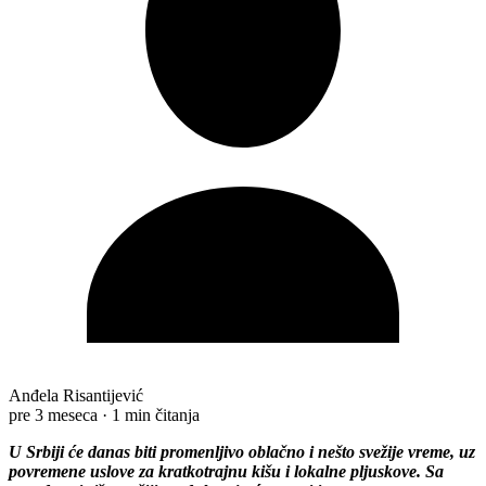
Anđela Risantijević
pre 3 meseca
·
1 min čitanja
U Srbiji će danas biti promenljivo oblačno i nešto svežije vreme, uz
povremene uslove za kratkotrajnu kišu i lokalne pljuskove. Sa