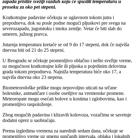
zapada pristiže svežiji vazduh који će spustiti temperaturu u
proseku za oko pet stepeni.
Kratkotrajne padavine očekuju se uglavnom tokom jutra i
prepodneva, dok su posle podne mogući pljuskovi pre svega na
severozapadu, jugoistoku i istoku zemlje. Vetar će biti slab do
umeren, južnog pravca.
Jutarnja temperatura kretaće se od 9 do 17 stepeni, dok će najviša
dnevna biti od 21 do 25 stepeni.
U Beogradu se očekuje promenljivo oblačno i nešto svežije vreme,
uz mogućnost kratkotrajne kiše ili pljuska u pojedinim delovima
grada tokom prepodneva. Najniža temperatura biće oko 17, a
najviša dnevna oko 23 stepena.
Biometeorološke prilike mogu nepovoljno uticati na srčane
bolesnike, astmatičare i osobe osetljive na vremenske promene.
Meteoropate mogu osećati bolove u kostima i zglobovima, kao i
promenljivo raspoloženje.
Zbog mogućih padavina i klizavih kolovoza, vozačima se savetuje
dodatni oprez u saobraćaju.
Prema izgledima vremena za narednih sedam dana, očekuje se
promenljivo vreme uz smenu sunčanih intervala, oblaka i lokalnih