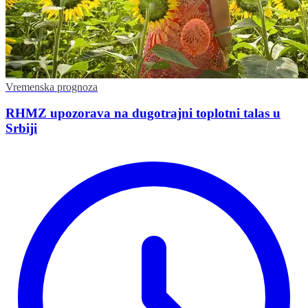
Vremenska prognoza
RHMZ upozorava na dugotrajni toplotni talas u
Srbiji