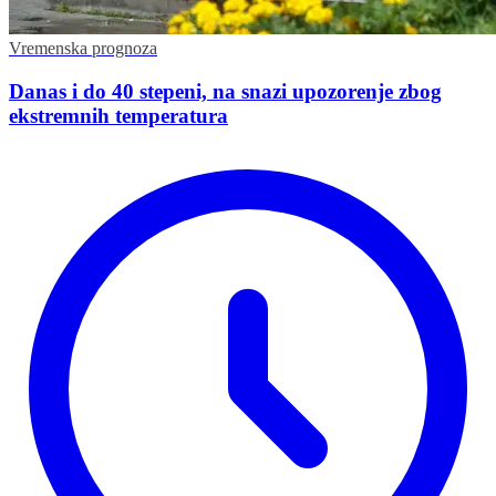
Vremenska prognoza
Danas i do 40 stepeni, na snazi upozorenje zbog
ekstremnih temperatura