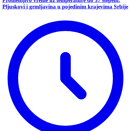
Promenljivo vreme uz temperature do 37 stepeni:
Pljuskovi i grmljavina u pojedinim krajevima Srbije