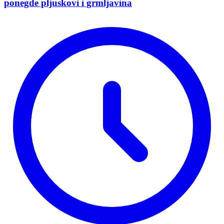
ponegde pljuskovi i grmljavina