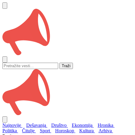
Traži
Najnovije
Dešavanja
Društvo
Ekonomija
Hronika
Politika
Čitulje
Sport
Horoskop
Kultura
Arhiva