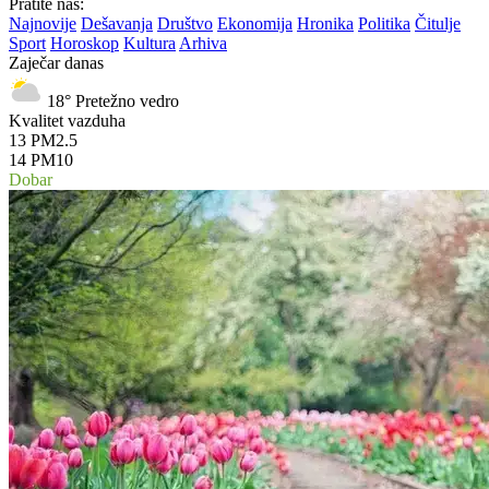
Pratite nas:
Najnovije
Dešavanja
Društvo
Ekonomija
Hronika
Politika
Čitulje
Sport
Horoskop
Kultura
Arhiva
Zaječar danas
18°
Pretežno vedro
Kvalitet vazduha
13
PM2.5
14
PM10
Dobar