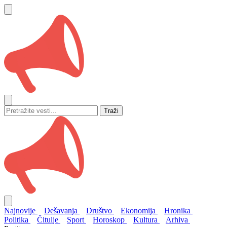
Traži
Najnovije
Dešavanja
Društvo
Ekonomija
Hronika
Politika
Čitulje
Sport
Horoskop
Kultura
Arhiva