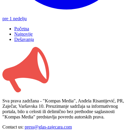
pre 1 nedelju
Početna
Najnovije
Dešavanja
Sva prava zadržana - "Kompas Media", Anđela Risantijević, PR,
Zaječar, Varšavska 10. Preuzimanje sadržaja sa informativnog
portala, bilo u celosti ili delimično bez prethodne saglasnosti
"Kompas Media" predstavlja povredu autorskih prava.
Contact us:
press@glas-zajecara.com