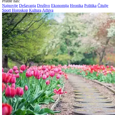
Pratite nas:
Najnovije
Dešavanja
Društvo
Ekonomija
Hronika
Politika
Čitulje
Sport
Horoskop
Kultura
Arhiva