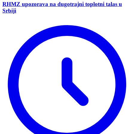
RHMZ upozorava na dugotrajni toplotni talas u
Srbiji