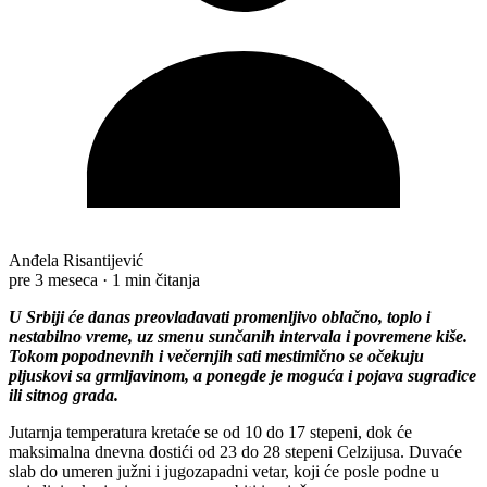
Anđela Risantijević
pre 3 meseca
·
1 min čitanja
U Srbiji će danas preovladavati promenljivo oblačno, toplo i
nestabilno vreme, uz smenu sunčanih intervala i povremene kiše.
Tokom popodnevnih i večernjih sati mestimično se očekuju
pljuskovi sa grmljavinom, a ponegde je moguća i pojava sugradice
ili sitnog grada.
Jutarnja temperatura kretaće se od 10 do 17 stepeni, dok će
maksimalna dnevna dostići od 23 do 28 stepeni Celzijusa. Duvaće
slab do umeren južni i jugozapadni vetar, koji će posle podne u