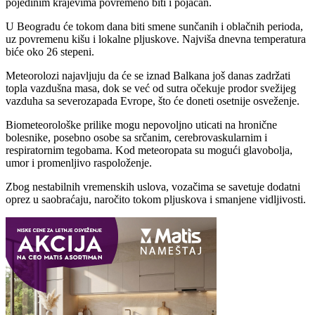
pojedinim krajevima povremeno biti i pojačan.
U Beogradu će tokom dana biti smene sunčanih i oblačnih perioda,
uz povremenu kišu i lokalne pljuskove. Najviša dnevna temperatura
biće oko 26 stepeni.
Meteorolozi najavljuju da će se iznad Balkana još danas zadržati
topla vazdušna masa, dok se već od sutra očekuje prodor svežijeg
vazduha sa severozapada Evrope, što će doneti osetnije osveženje.
Biometeorološke prilike mogu nepovoljno uticati na hronične
bolesnike, posebno osobe sa srčanim, cerebrovaskularnim i
respiratornim tegobama. Kod meteoropata su mogući glavobolja,
umor i promenljivo raspoloženje.
Zbog nestabilnih vremenskih uslova, vozačima se savetuje dodatni
oprez u saobraćaju, naročito tokom pljuskova i smanjene vidljivosti.