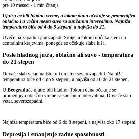
pre 10 meseci
·
1 min čitanja
Ujutru će biti hladno vreme, a tokom dana očekuje se promenljivo
oblačno i u većini mesta suvo sa sunčanim intervalima. Najniža
temperatura biće od 4 do 9 stepeni, a najviša do 21.
Uveče na zapadu i jugozapadu Srbije, a tokom noći ka sredi i u
centralnim krajevima, ponegde se očekuje slaba kiša.
Posle hladnog jutra, oblačno ali suvo - temperatura
do 21 stepen
Duvaće slab vetar, na istoku i umeren severozapadni. Najniža
temperatura biće od 4 do 9 stepeni, a najviša od 16 do 21 stepen.
U
Beogradu
ć
e
ujutro biti hladno. Tokom dana očekuje se
promenljivo oblačno vreme sa sunčanim intervalima. Duvaće slab
vetar, severozapadni.
Najniža temperatura biće od 6 do 8 stepeni, a najviša oko 17
stepeni
.
Depresija i smanjenje radne sposobnosti -