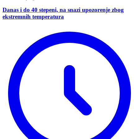
Danas i do 40 stepeni, na snazi upozorenje zbog
ekstremnih temperatura