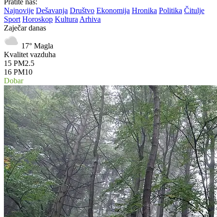
Pratite nas:
Najnovije
Dešavanja
Društvo
Ekonomija
Hronika
Politika
Čitulje
Sport
Horoskop
Kultura
Arhiva
Zaječar danas
17°
Magla
Kvalitet vazduha
15
PM2.5
16
PM10
Dobar