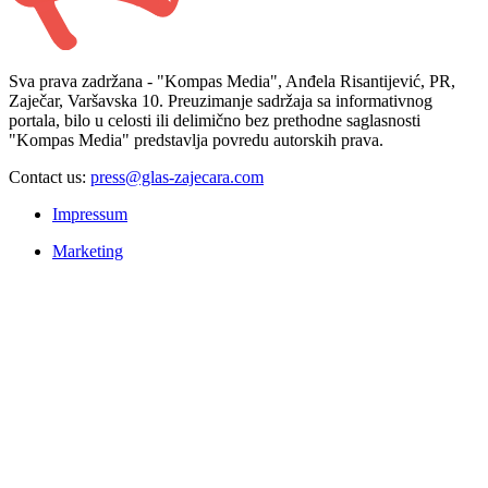
Sva prava zadržana - "Kompas Media", Anđela Risantijević, PR,
Zaječar, Varšavska 10. Preuzimanje sadržaja sa informativnog
portala, bilo u celosti ili delimično bez prethodne saglasnosti
"Kompas Media" predstavlja povredu autorskih prava.
Contact us:
press@glas-zajecara.com
Impressum
Marketing