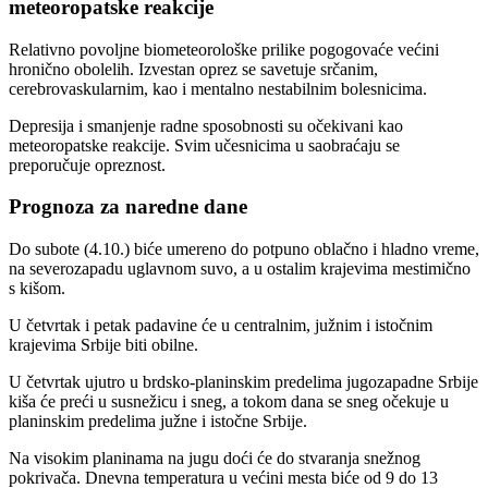
meteoropatske reakcije
Relativno povoljne biometeorološke prilike pogogovaće većini
hronično obolelih. Izvestan oprez se savetuje srčanim,
cerebrovaskularnim, kao i mentalno nestabilnim bolesnicima.
Depresija i smanjenje radne sposobnosti su očekivani kao
meteoropatske reakcije. Svim učesnicima u saobraćaju se
preporučuje opreznost.
Prognoza za naredne dane
Do subote (4.10.) biće umereno do potpuno oblačno i hladno vreme,
na severozapadu uglavnom suvo, a u ostalim krajevima mestimično
s kišom.
U četvrtak i petak padavine će u centralnim, južnim i istočnim
krajevima Srbije biti obilne.
U četvrtak ujutro u brdsko-planinskim predelima jugozapadne Srbije
kiša će preći u susnežicu i sneg, a tokom dana se sneg očekuje u
planinskim predelima južne i istočne Srbije.
Na visokim planinama na jugu doći će do stvaranja snežnog
pokrivača. Dnevna temperatura u većini mesta biće od 9 do 13