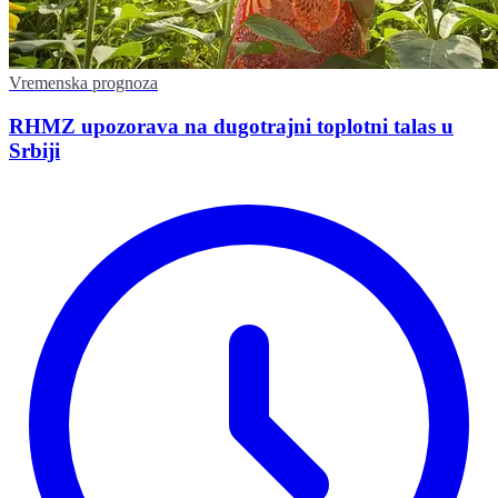
Vremenska prognoza
RHMZ upozorava na dugotrajni toplotni talas u
Srbiji