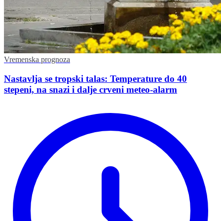
Vremenska prognoza
Nastavlja se tropski talas: Temperature do 40
stepeni, na snazi i dalje crveni meteo-alarm