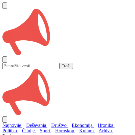
Traži
Najnovije
Dešavanja
Društvo
Ekonomija
Hronika
Politika
Čitulje
Sport
Horoskop
Kultura
Arhiva