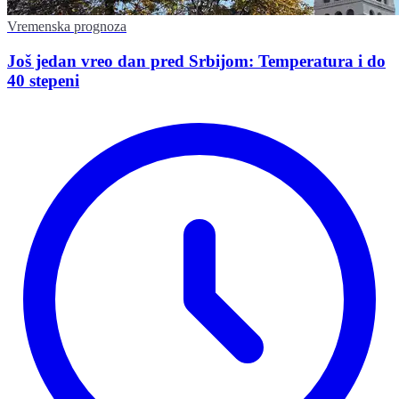
Vremenska prognoza
Još jedan vreo dan pred Srbijom: Temperatura i do
40 stepeni