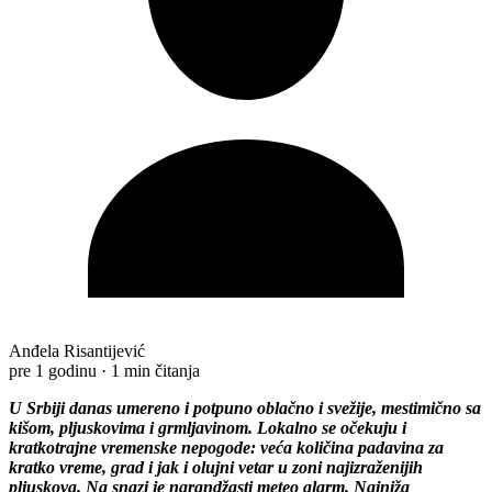
Anđela Risantijević
pre 1 godinu
·
1 min čitanja
U Srbiji danas umereno i potpuno oblačno i svežije, mestimično sa
kišom, pljuskovima i grmljavinom. Lokalno se očekuju i
kratkotrajne vremenske nepogode: veća količina padavina za
kratko vreme, grad i jak i olujni vetar u zoni najizraženijih
pljuskova. Na snazi je narandžasti meteo alarm. Najniža