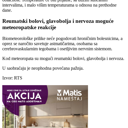
intervalima, i malo višim temperaturama u odnosu na prethodne
dane.
Reumatski bolovi, glavobolja i nervoza moguće
meteoropatske reakcije
Biometeorološke prilike neće pogodovati hroničnim bolesnicima, a
oprez se naročito savetuje astmatičarima, osobama sa
cerebrovaskularnim tegobama i osetljivim nervnim sistemom.
Kod meteoropata su mogući reumatski bolovi, glavobolja i nervoza.
U saobraćaju je neophodna povećana pažnja.
Izvor: RTS