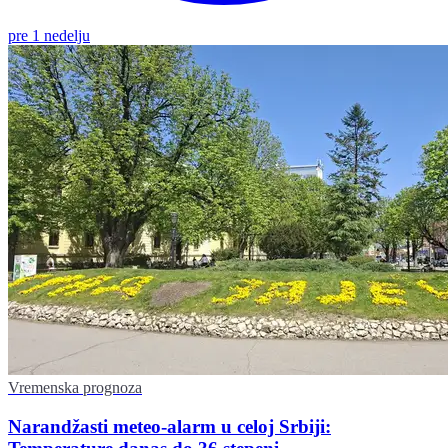
pre 1 nedelju
Vremenska prognoza
Narandžasti meteo-alarm u celoj Srbiji: