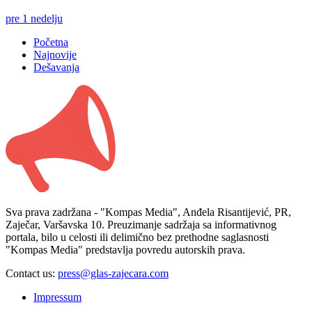
pre 1 nedelju
Početna
Najnovije
Dešavanja
Sva prava zadržana - "Kompas Media", Anđela Risantijević, PR,
Zaječar, Varšavska 10. Preuzimanje sadržaja sa informativnog
portala, bilo u celosti ili delimično bez prethodne saglasnosti
"Kompas Media" predstavlja povredu autorskih prava.
Contact us:
press@glas-zajecara.com
Impressum