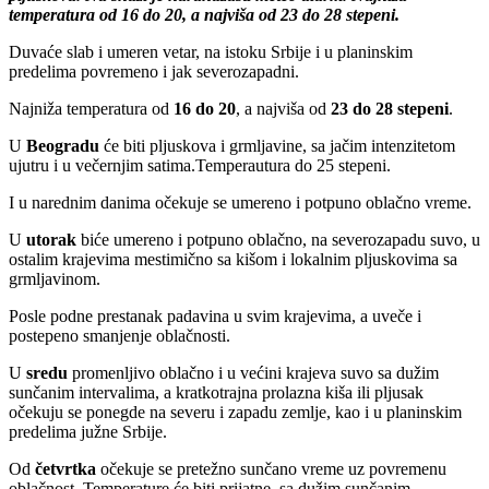
temperatura od 16 do 20, a najviša od 23 do 28 stepeni.
Duvaće slab i umeren vetar, na istoku Srbije i u planinskim
predelima povremeno i jak severozapadni.
Najniža temperatura od
16 do 20
, a najviša od
23 do 28 stepeni
.
U
Beogradu
će biti pljuskova i grmljavine, sa jačim intenzitetom
ujutru i u večernjim satima.Temperautura do 25 stepeni.
I u narednim danima očekuje se umereno i potpuno oblačno vreme.
U
utorak
biće umereno i potpuno oblačno, na severozapadu suvo, u
ostalim krajevima mestimično sa kišom i lokalnim pljuskovima sa
grmljavinom.
Posle podne prestanak padavina u svim krajevima, a uveče i
postepeno smanjenje oblačnosti.
U
sredu
promenljivo oblačno i u većini krajeva suvo sa dužim
sunčanim intervalima, a kratkotrajna prolazna kiša ili pljusak
očekuju se ponegde na severu i zapadu zemlje, kao i u planinskim
predelima južne Srbije.
Od
četvrtka
očekuje se pretežno sunčano vreme uz povremenu
oblačnost. Temperature će biti prijatne, sa dužim sunčanim