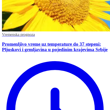
Vremenska prognoza
Promenljivo vreme uz temperature do 37 stepeni:
Pljuskovi i grmljavina u pojedinim krajevima Srbije