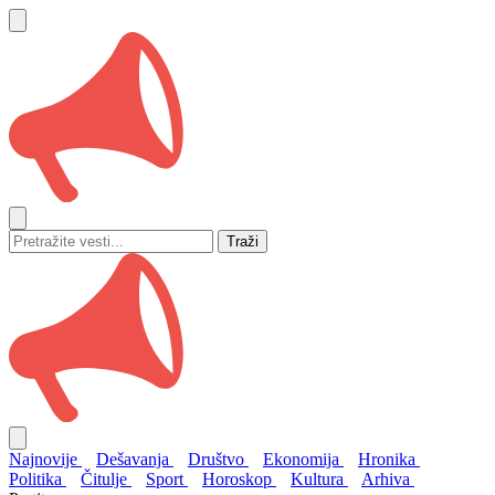
Traži
Najnovije
Dešavanja
Društvo
Ekonomija
Hronika
Politika
Čitulje
Sport
Horoskop
Kultura
Arhiva