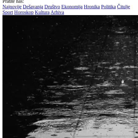
Pratite nas:
Najnovije
Dešavanja
Društvo
Ekonomija
Hronika
Politika
Čitulje
Sport
Horoskop
Kultura
Arhiva