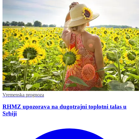
Vremenska prognoza
RHMZ upozorava na dugotrajni toplotni talas u
Srbiji