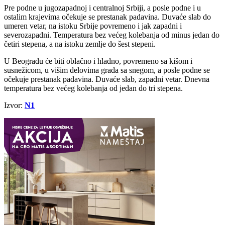
Pre podne u jugozapadnoj i centralnoj Srbiji, a posle podne i u
ostalim krajevima očekuje se prestanak padavina. Duvaće slab do
umeren vetar, na istoku Srbije povremeno i jak zapadni i
severozapadni. Temperatura bez većeg kolebanja od minus jedan do
četiri stepena, a na istoku zemlje do šest stepeni.
U Beogradu će biti oblačno i hladno, povremeno sa kišom i
susnežicom, u višim delovima grada sa snegom, a posle podne se
očekuje prestanak padavina. Duvaće slab, zapadni vetar. Dnevna
temperatura bez većeg kolebanja od jedan do tri stepena.
Izvor:
N1