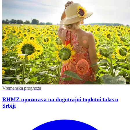
Vremenska prognoza
RHMZ upozorava na dugotrajni toplotni talas u
Srbiji