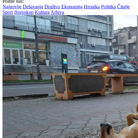
Pratite nas:
Najnovije
Dešavanja
Društvo
Ekonomija
Hronika
Politika
Čitulje
Sport
Horoskop
Kultura
Arhiva