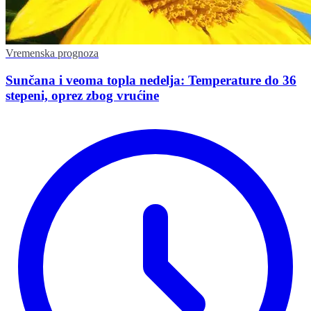
Vremenska prognoza
Sunčana i veoma topla nedelja: Temperature do 36
stepeni, oprez zbog vrućine