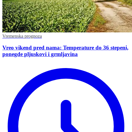
Vremenska prognoza
Vreo vikend pred nama: Temperature do 36 stepeni,
ponegde pljuskovi i grmljavina