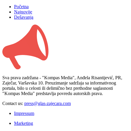
Početna
Najnovije
Dešavanja
Sva prava zadržana - "Kompas Media", Anđela Risantijević, PR,
Zaječar, Varšavska 10. Preuzimanje sadržaja sa informativnog
portala, bilo u celosti ili delimično bez prethodne saglasnosti
"Kompas Media" predstavlja povredu autorskih prava.
Contact us:
press@glas-zajecara.com
Impressum
Marketing