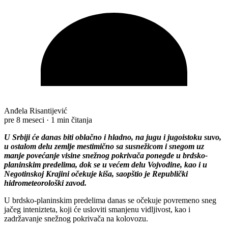
Anđela Risantijević
pre 8 meseci
·
1 min čitanja
U Srbiji će danas biti oblačno i hladno, na jugu i jugoistoku suvo,
u ostalom delu zemlje mestimično sa susnežicom i snegom uz
manje povećanje visine snežnog pokrivača ponegde u brdsko-
planinskim predelima, dok se u većem delu Vojvodine, kao i u
Negotinskoj Кrajini očekuje kiša, saopštio je Republički
hidrometeorološki zavod.
U brdsko-planinskim predelima danas se očekuje povremeno sneg
jačeg intenizteta, koji će usloviti smanjenu vidljivost, kao i
zadržavanje snežnog pokrivača na kolovozu.