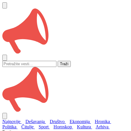
Traži
Najnovije
Dešavanja
Društvo
Ekonomija
Hronika
Politika
Čitulje
Sport
Horoskop
Kultura
Arhiva