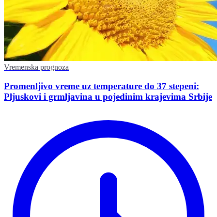
Vremenska prognoza
Promenljivo vreme uz temperature do 37 stepeni:
Pljuskovi i grmljavina u pojedinim krajevima Srbije