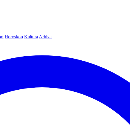
rt
Horoskop
Kultura
Arhiva