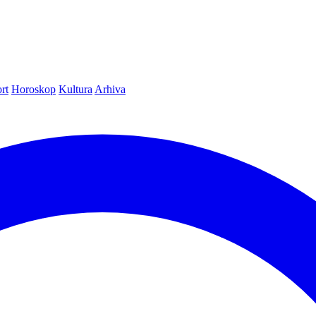
rt
Horoskop
Kultura
Arhiva