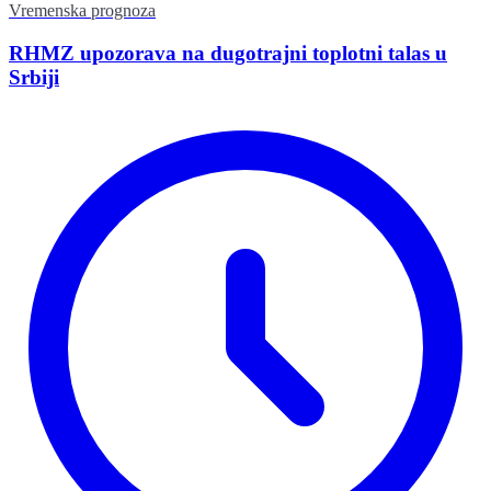
Vremenska prognoza
RHMZ upozorava na dugotrajni toplotni talas u
Srbiji