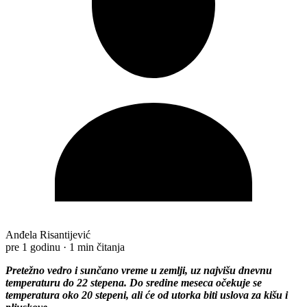
Anđela Risantijević
pre 1 godinu
·
1 min čitanja
Pretežno vedro i sunčano vreme u zemlji, uz najvišu dnevnu
temperaturu do 22 stepena. Do sredine meseca očekuje se
temperatura oko 20 stepeni, ali će od utorka biti uslova za kišu i