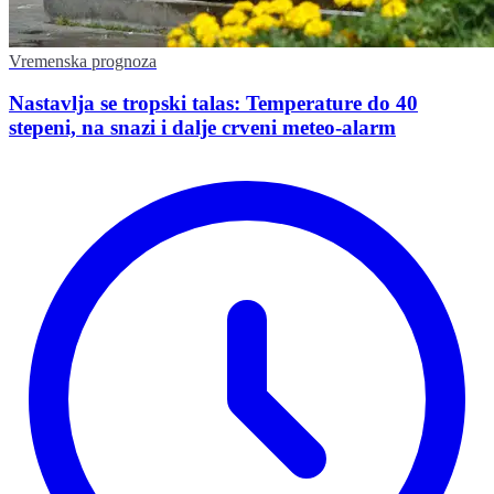
Vremenska prognoza
Nastavlja se tropski talas: Temperature do 40
stepeni, na snazi i dalje crveni meteo-alarm