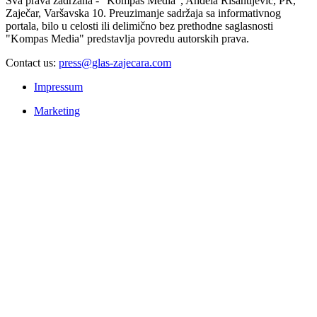
Sva prava zadržana - "Kompas Media", Anđela Risantijević, PR,
Zaječar, Varšavska 10. Preuzimanje sadržaja sa informativnog
portala, bilo u celosti ili delimično bez prethodne saglasnosti
"Kompas Media" predstavlja povredu autorskih prava.
Contact us:
press@glas-zajecara.com
Impressum
Marketing