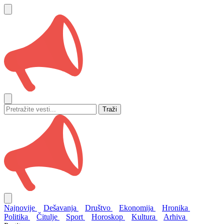
Traži
Najnovije
Dešavanja
Društvo
Ekonomija
Hronika
Politika
Čitulje
Sport
Horoskop
Kultura
Arhiva