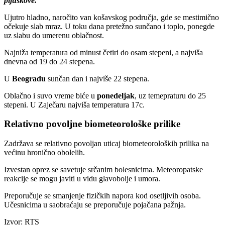
pljuskove.
Ujutro hladno, naročito van košavskog područja, gde se mestimično
očekuje slab mraz. U toku dana pretežno sunčano i toplo, ponegde
uz slabu do umerenu oblačnost.
Najniža temperatura od minust četiri do osam stepeni, a najviša
dnevna od 19 do 24 stepena.
U
Beogradu
sunčan dan i najviše 22 stepena.
Oblačno i suvo vreme biće u
ponedeljak
, uz temepraturu do 25
stepeni. U Zaječaru najviša temperatura 17c.
Relativno povoljne biometeorološke prilike
Zadržava se relativno povoljan uticaj biometeoroloških prilika na
većinu hronično obolelih.
Izvestan oprez se savetuje srčanim bolesnicima. Meteoropatske
reakcije se mogu javiti u vidu glavobolje i umora.
Preporučuje se smanjenje fizičkih napora kod osetljivih osoba.
Učesnicima u saobraćaju se preporučuje pojačana pažnja.
Izvor: RTS