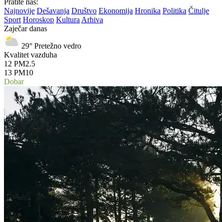
Pratite nas:
Najnovije
Dešavanja
Društvo
Ekonomija
Hronika
Politika
Čitulje
Sport
Horoskop
Kultura
Arhiva
Zaječar danas
29°
Pretežno vedro
Kvalitet vazduha
12
PM2.5
13
PM10
Dobar