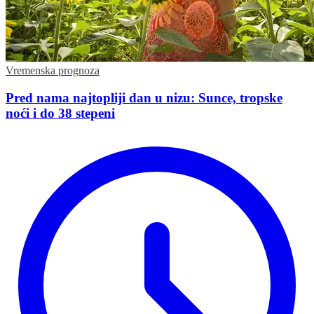
Vremenska prognoza
Pred nama najtopliji dan u nizu: Sunce, tropske
noći i do 38 stepeni