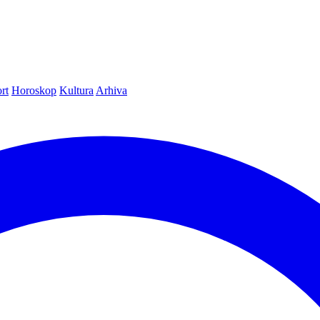
rt
Horoskop
Kultura
Arhiva