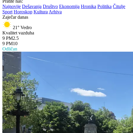
Pratite nas:
Najnovije
Dešavanja
Društvo
Ekonomija
Hronika
Politika
Čitulje
Sport
Horoskop
Kultura
Arhiva
Zaječar danas
21°
Vedro
Kvalitet vazduha
9
PM2.5
9
PM10
Odličan