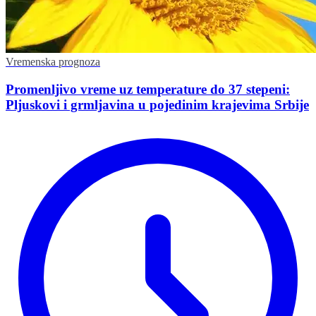
Vremenska prognoza
Promenljivo vreme uz temperature do 37 stepeni:
Pljuskovi i grmljavina u pojedinim krajevima Srbije