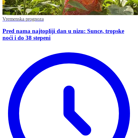
Vremenska prognoza
Pred nama najtopliji dan u nizu: Sunce, tropske
noći i do 38 stepeni