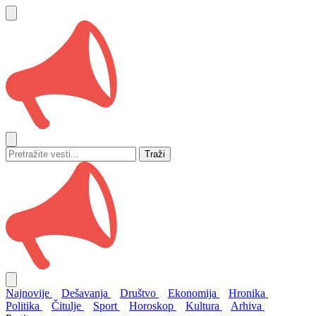
Traži
Najnovije
Dešavanja
Društvo
Ekonomija
Hronika
Politika
Čitulje
Sport
Horoskop
Kultura
Arhiva