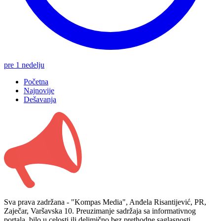
pre 1 nedelju
Početna
Najnovije
Dešavanja
Sva prava zadržana - "Kompas Media", Anđela Risantijević, PR,
Zaječar, Varšavska 10. Preuzimanje sadržaja sa informativnog
portala, bilo u celosti ili delimično bez prethodne saglasnosti