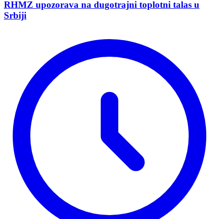
RHMZ upozorava na dugotrajni toplotni talas u
Srbiji