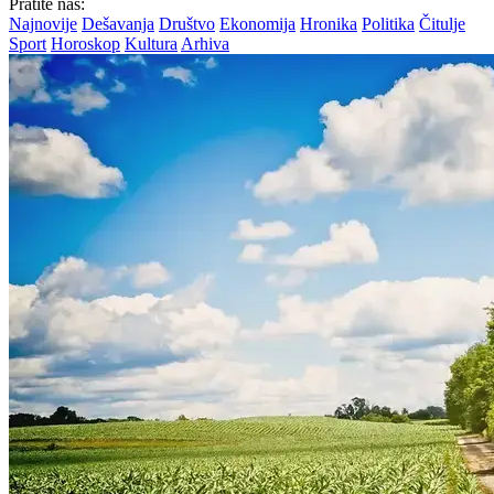
Pratite nas:
Najnovije
Dešavanja
Društvo
Ekonomija
Hronika
Politika
Čitulje
Sport
Horoskop
Kultura
Arhiva