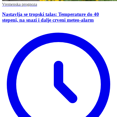
Vremenska prognoza
Nastavlja se tropski talas: Temperature do 40
stepeni, na snazi i dalje crveni meteo-alarm