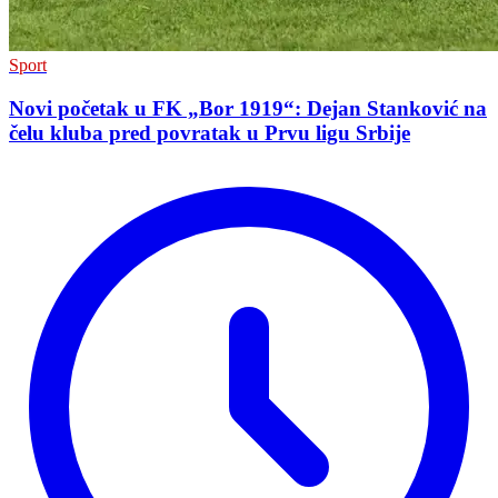
Sport
Novi početak u FK „Bor 1919“: Dejan Stanković na
čelu kluba pred povratak u Prvu ligu Srbije