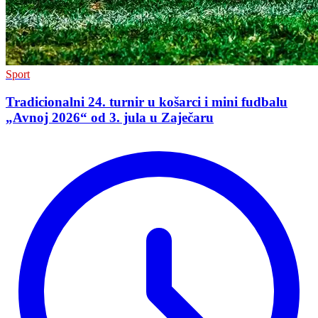
Sport
Tradicionalni 24. turnir u košarci i mini fudbalu
„Avnoj 2026“ od 3. jula u Zaječaru