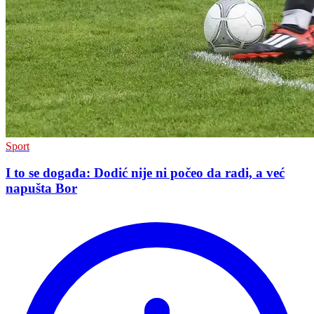
Sport
I to se događa: Dodić nije ni počeo da radi, a već
napušta Bor