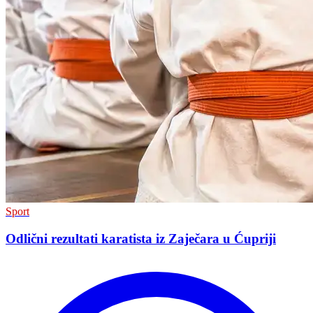
Sport
Odlični rezultati karatista iz Zaječara u Ćupriji