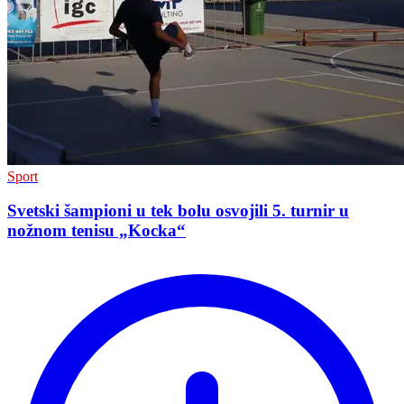
Sport
Svetski šampioni u tek bolu osvojili 5. turnir u
nožnom tenisu „Kocka“