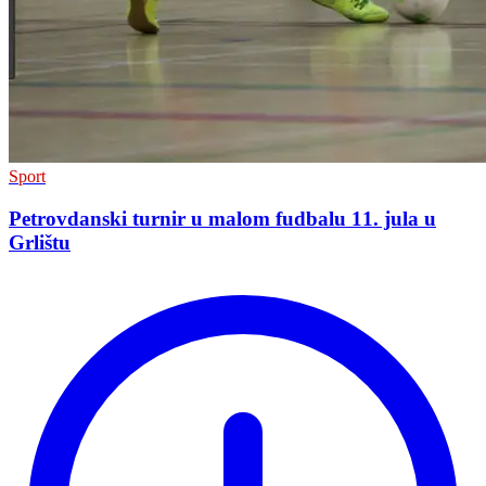
Sport
Petrovdanski turnir u malom fudbalu 11. jula u
Grlištu