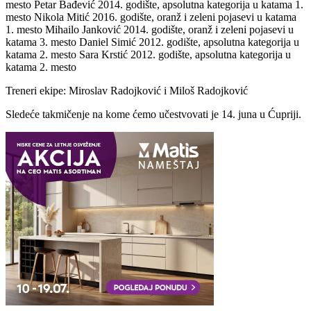
mesto Petar Bađević 2014. godište, apsolutna kategorija u katama 1.
mesto Nikola Mitić 2016. godište, oranž i zeleni pojasevi u katama
1. mesto Mihailo Janković 2014. godište, oranž i zeleni pojasevi u
katama 3. mesto Daniel Simić 2012. godište, apsolutna kategorija u
katama 2. mesto Sara Krstić 2012. godište, apsolutna kategorija u
katama 2. mesto
Treneri ekipe: Miroslav Radojković i Miloš Radojković
Sledeće takmičenje na kome ćemo učestvovati je 14. juna u Ćupriji.