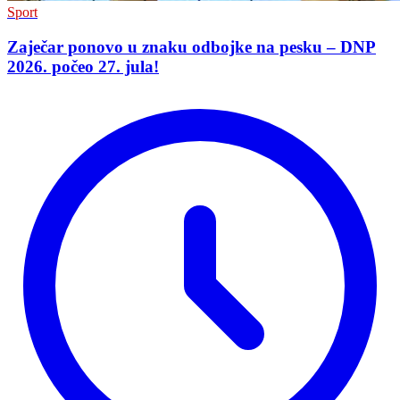
Sport
Zaječar ponovo u znaku odbojke na pesku – DNP
2026. počeo 27. jula!