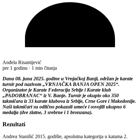
Anđela Risantijević
pre 1 godinu
·
1 min čitanja
Dana 08. juna 2025. godine u Vrnjačkoj Banji, održan je karate
turnir pod nazivom „VRNJAČKA BANJA OPEN 2025“.
Organizator je Karate Federacija Srbije i Karate klub
„PADOBRANAC“ iz V. Banje. Turnir je okupio oko 350
takmičara iz 33 karate klubova iz Srbije, Crne Gore i Makedonije.
Naši takmičari su odlično pokazali umeće i osvojili ukupno 6
medalja (dve zlatne, 3 srebrne i 1 bronzana).
Rezultati
Andrea Stanišić 2015. godište, apsolutna kategorija u katama 2.