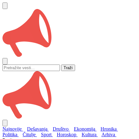
Traži
Najnovije
Dešavanja
Društvo
Ekonomija
Hronika
Politika
Čitulje
Sport
Horoskop
Kultura
Arhiva