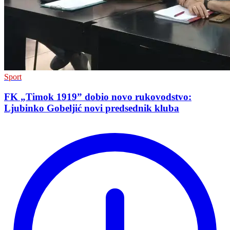
Sport
FK „Timok 1919” dobio novo rukovodstvo:
Ljubinko Gobeljić novi predsednik kluba