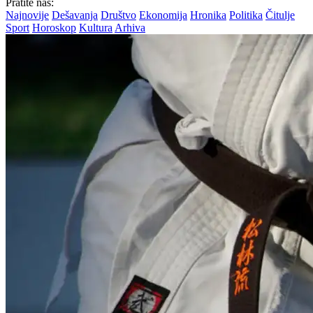
Pratite nas:
Najnovije
Dešavanja
Društvo
Ekonomija
Hronika
Politika
Čitulje
Sport
Horoskop
Kultura
Arhiva