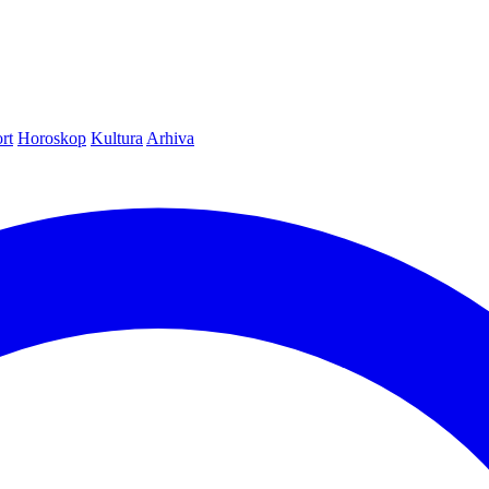
rt
Horoskop
Kultura
Arhiva