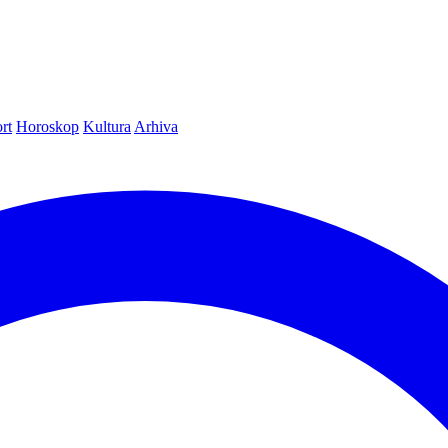
rt
Horoskop
Kultura
Arhiva