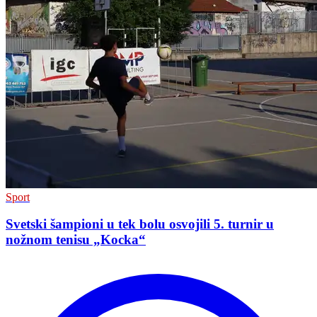
Sport
Svetski šampioni u tek bolu osvojili 5. turnir u
nožnom tenisu „Kocka“