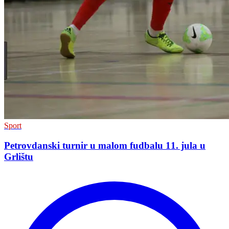
Sport
Petrovdanski turnir u malom fudbalu 11. jula u
Grlištu