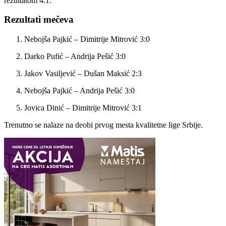
rezultatom 4:1.
Rezultati mečeva
Nebojša Pajkić – Dimitrije Mitrović 3:0
Darko Pufić – Andrija Pešić 3:0
Jakov Vasiljević – Dušan Maksić 2:3
Nebojša Pajkić – Andrija Pešić 3:0
Jovica Dinić – Dimitrije Mitrović 3:1
Trenutno se nalaze na deobi prvog mesta kvalitetne lige Srbije.