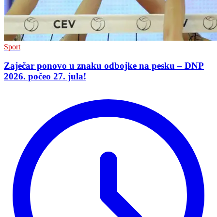
Sport
Zaječar ponovo u znaku odbojke na pesku – DNP
2026. počeo 27. jula!