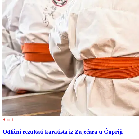
Sport
Odlični rezultati karatista iz Zaječara u Ćupriji