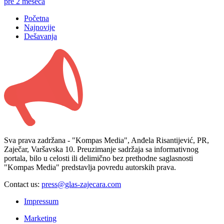
pre 2 meseca
Početna
Najnovije
Dešavanja
Sva prava zadržana - "Kompas Media", Anđela Risantijević, PR,
Zaječar, Varšavska 10. Preuzimanje sadržaja sa informativnog
portala, bilo u celosti ili delimično bez prethodne saglasnosti
"Kompas Media" predstavlja povredu autorskih prava.
Contact us:
press@glas-zajecara.com
Impressum
Marketing