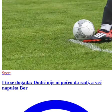
Sport
I to se događa: Dodić nije ni počeo da radi, a već
napušta Bor