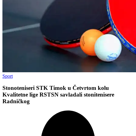
Sport
Stonoteniseri STK Timok u Četvrtom kolu
Kvalitetne lige RSTSN savladali stonitenisere
Radničkog