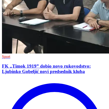
Sport
FK „Timok 1919” dobio novo rukovodstvo:
Ljubinko Gobeljić novi predsednik kluba