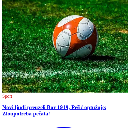
Sport
Novi ljudi preuzeli Bor 1919, Pešić optužuje:
Zloupotreba pečata!