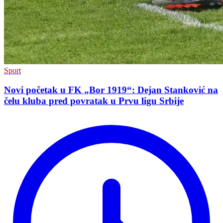
Sport
Novi početak u FK „Bor 1919“: Dejan Stanković na
čelu kluba pred povratak u Prvu ligu Srbije