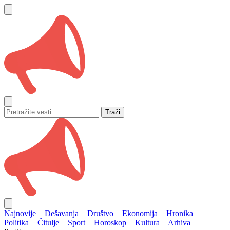
Traži
Najnovije
Dešavanja
Društvo
Ekonomija
Hronika
Politika
Čitulje
Sport
Horoskop
Kultura
Arhiva