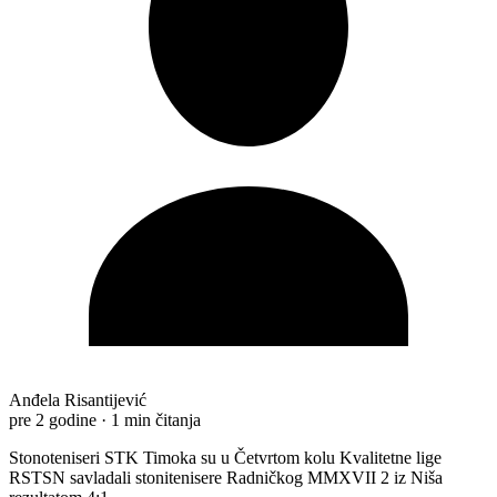
Anđela Risantijević
pre 2 godine
·
1 min čitanja
Stonoteniseri STK Timoka su u Četvrtom kolu Kvalitetne lige
RSTSN savladali stonitenisere Radničkog MMXVII 2 iz Niša