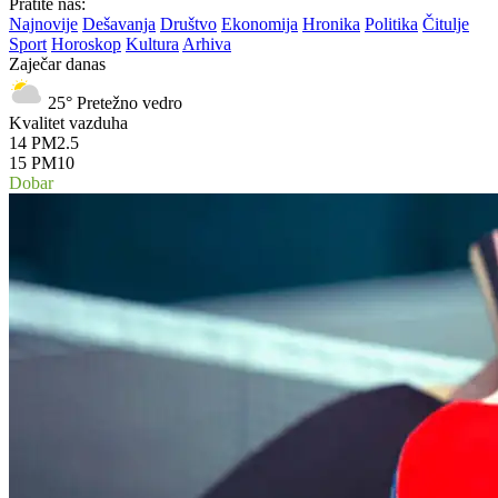
Pratite nas:
Najnovije
Dešavanja
Društvo
Ekonomija
Hronika
Politika
Čitulje
Sport
Horoskop
Kultura
Arhiva
Zaječar danas
25°
Pretežno vedro
Kvalitet vazduha
14
PM2.5
15
PM10
Dobar