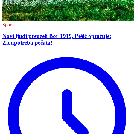
Sport
Novi ljudi preuzeli Bor 1919, Pešić optužuje:
Zloupotreba pečata!