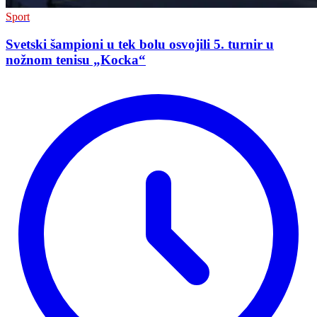
Sport
Svetski šampioni u tek bolu osvojili 5. turnir u
nožnom tenisu „Kocka“