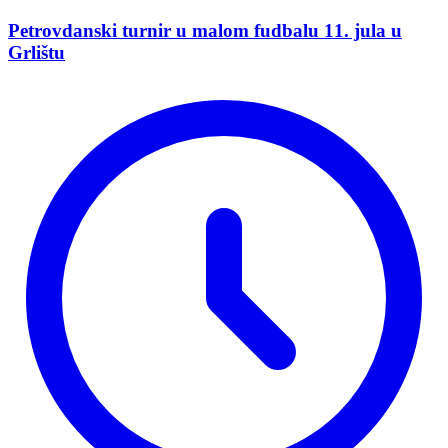
Petrovdanski turnir u malom fudbalu 11. jula u
Grlištu