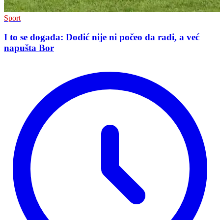
Sport
I to se događa: Dodić nije ni počeo da radi, a već
napušta Bor