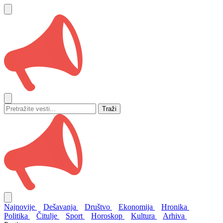
Traži
Najnovije
Dešavanja
Društvo
Ekonomija
Hronika
Politika
Čitulje
Sport
Horoskop
Kultura
Arhiva