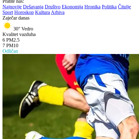
Pratite nas:
Najnovije
Dešavanja
Društvo
Ekonomija
Hronika
Politika
Čitulje
Sport
Horoskop
Kultura
Arhiva
Zaječar danas
30°
Vedro
Kvalitet vazduha
6
PM2.5
7
PM10
Odličan