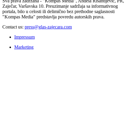
Sva prava zadržana - "Kompas Media", Anđela Risantijević, PR,
Zaječar, Varšavska 10. Preuzimanje sadržaja sa informativnog
portala, bilo u celosti ili delimično bez prethodne saglasnosti
"Kompas Media" predstavlja povredu autorskih prava.
Contact us:
press@glas-zajecara.com
Impressum
Marketing