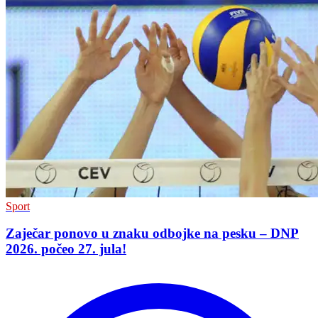
Sport
Zaječar ponovo u znaku odbojke na pesku – DNP
2026. počeo 27. jula!