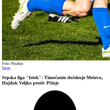
Foto: Pixabay
Sport
Srpska liga "Istok": Timočanin dočekuje Meševo,
Hajduk Veljko protiv Pčinje