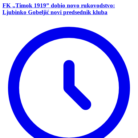
FK „Timok 1919” dobio novo rukovodstvo:
Ljubinko Gobeljić novi predsednik kluba