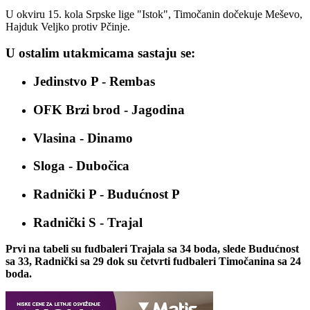
U okviru 15. kola Srpske lige "Istok", Timočanin dočekuje Meševo,
Hajduk Veljko protiv Pčinje.
U ostalim utakmicama sastaju se:
Jedinstvo P - Rembas
OFK Brzi brod - Jagodina
Vlasina - Dinamo
Sloga - Dubočica
Radnički P - Budućnost P
Radnički S - Trajal
Prvi na tabeli su fudbaleri Trajala sa 34 boda, slede Budućnost
sa 33, Radnički sa 29 dok su četvrti fudbaleri Timočanina sa 24
boda.