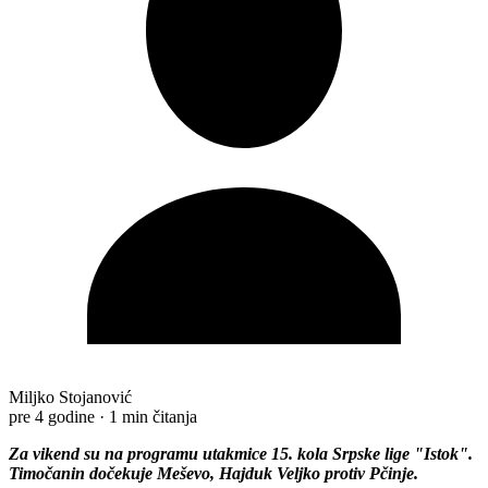
Miljko Stojanović
pre 4 godine
·
1 min čitanja
Za vikend su na programu utakmice 15. kola Srpske lige "Istok".
Timočanin dočekuje Meševo, Hajduk Veljko protiv Pčinje.