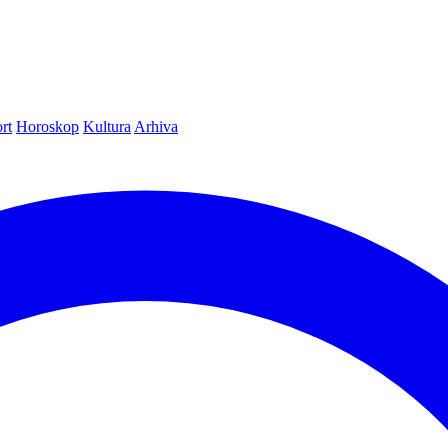
rt
Horoskop
Kultura
Arhiva