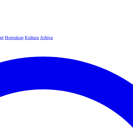
rt
Horoskop
Kultura
Arhiva