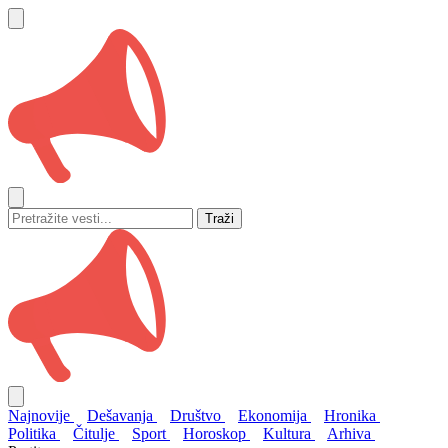
Traži
Najnovije
Dešavanja
Društvo
Ekonomija
Hronika
Politika
Čitulje
Sport
Horoskop
Kultura
Arhiva