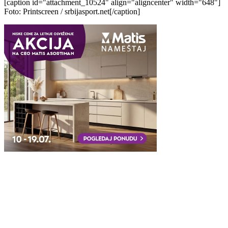
[caption id="attachment_10524" align="aligncenter" width="648"]
Foto: Printscreen / srbijasport.net[/caption]