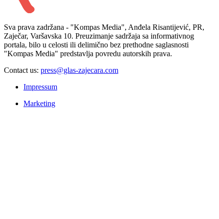
Sva prava zadržana - "Kompas Media", Anđela Risantijević, PR,
Zaječar, Varšavska 10. Preuzimanje sadržaja sa informativnog
portala, bilo u celosti ili delimično bez prethodne saglasnosti
"Kompas Media" predstavlja povredu autorskih prava.
Contact us:
press@glas-zajecara.com
Impressum
Marketing