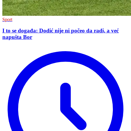
Sport
I to se događa: Dodić nije ni počeo da radi, a već
napušta Bor