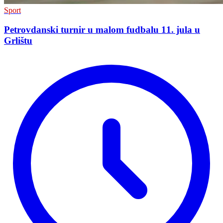
Sport
Petrovdanski turnir u malom fudbalu 11. jula u
Grlištu