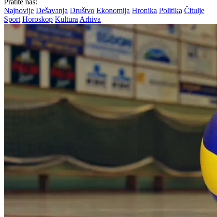
Pratite nas:
Najnovije
Dešavanja
Društvo
Ekonomija
Hronika
Politika
Čitulje
Sport
Horoskop
Kultura
Arhiva