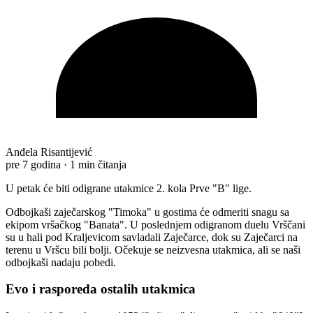
Anđela Risantijević
pre 7 godina
·
1 min čitanja
U petak će biti odigrane utakmice 2. kola Prve "B" lige.
Odbojkaši zaječarskog "Timoka" u gostima će odmeriti snagu sa
ekipom vršačkog "Banata". U poslednjem odigranom duelu Vrščani
su u hali pod Kraljevicom savladali Zaječarce, dok su Zaječarci na
terenu u Vršcu bili bolji. Očekuje se neizvesna utakmica, ali se naši
odbojkaši nadaju pobedi.
Evo i rasporeda ostalih utakmica