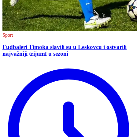
Sport
Fudbaleri Timoka slavili su u Leskovcu i ostvarili
najvažniji trijumf u sezoni