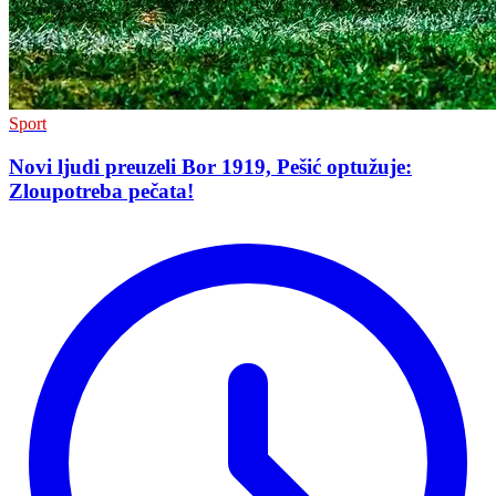
Sport
Novi ljudi preuzeli Bor 1919, Pešić optužuje:
Zloupotreba pečata!