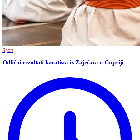
Sport
Odlični rezultati karatista iz Zaječara u Ćupriji