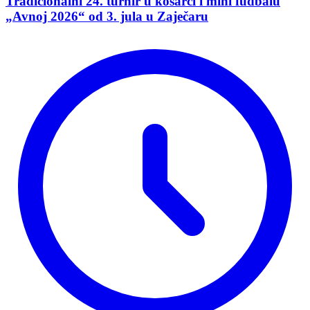
Tradicionalni 24. turnir u košarci i mini fudbalu
„Avnoj 2026“ od 3. jula u Zaječaru