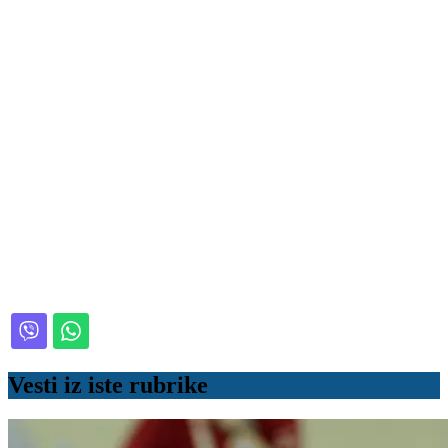
Vesti iz iste rubrike