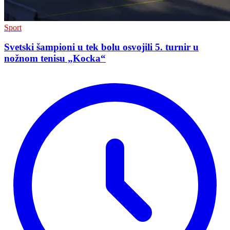
Sport
Svetski šampioni u tek bolu osvojili 5. turnir u
nožnom tenisu „Kocka“