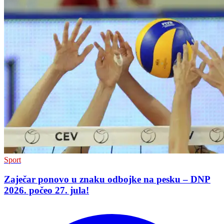
Sport
Zaječar ponovo u znaku odbojke na pesku – DNP
2026. počeo 27. jula!