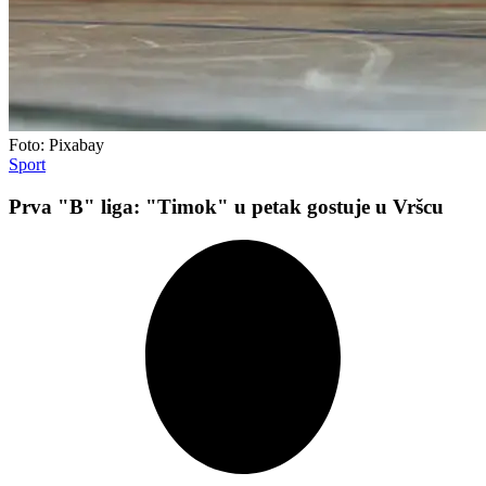
Foto: Pixabay
Sport
Prva "B" liga: "Timok" u petak gostuje u Vršcu