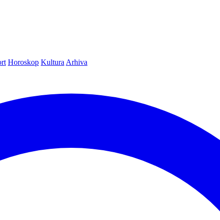
rt
Horoskop
Kultura
Arhiva