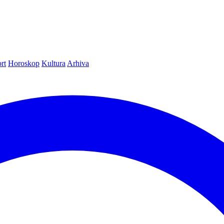
rt
Horoskop
Kultura
Arhiva