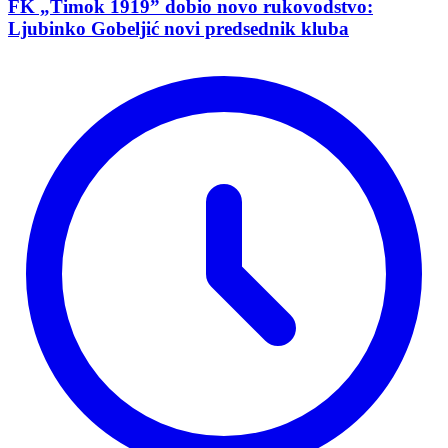
FK „Timok 1919” dobio novo rukovodstvo:
Ljubinko Gobeljić novi predsednik kluba