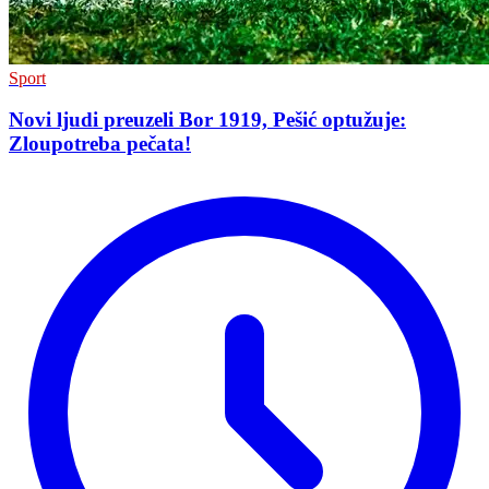
Sport
Novi ljudi preuzeli Bor 1919, Pešić optužuje:
Zloupotreba pečata!