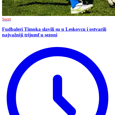
Sport
Fudbaleri Timoka slavili su u Leskovcu i ostvarili
najvažniji trijumf u sezoni