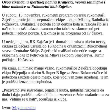
Ovog vikenda, u sportskoj hali na Kraljevici, veoma zanimljive i
bitne utakmice za Rukometni klub Zaječar.
U subotu, 15. novembra, rukometni program otvaraju rukometaši
Zaječara protiv jedine neporažene ekipe – ekipe Mladog Radnika iz
Požarevca. Utakmica je ponela epitet derbija kola iz razloga što se i
naši rukometaši nalaze u samom vrhu tabele sa skorom od pet
pobeda i jednog poraza. Utakmica je na programu od 17 časova.
U nedelju ujutru, RK Zaječar je i domaćin turnira u okviru trećeg
ciklusa za dečake uzrasta do 16 godina u organizaciji Rukometnog
saveza Centralne Srbije. Zaječarski mališani odmeriće snage sa
ekipama Sloge iz Petrovca na Mlavi i ekipom Smedereva. Turnir
počinje u 10 časova.
Na kraju, ali nimalo manje važno, rukometašice Zaječara dočekuju
ekipu Prijepolja u okviru 9. Super B lige za žene. Rukometašice bi
pobedom zauzele deseto mesto, koje vodi van zone ispadanja, te im
je podrška izuzetno neophodna.
„Pozivamo sve sugrađane, prijatelje kluba, ljubitelje rukometa da
dođu i daju podršku našem klubu u izuzetno važnim utakmicama za
nas. Vidimo se u hali“, poručuju iz kluba.
Izvor:
Magnum radio