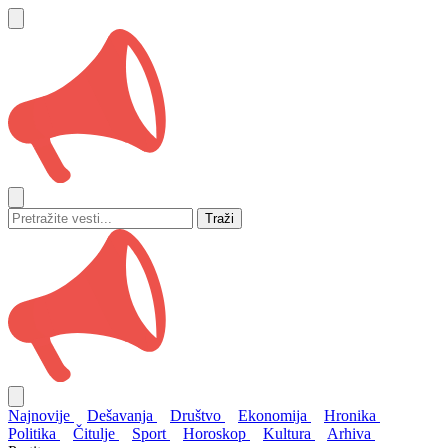
Traži
Najnovije
Dešavanja
Društvo
Ekonomija
Hronika
Politika
Čitulje
Sport
Horoskop
Kultura
Arhiva