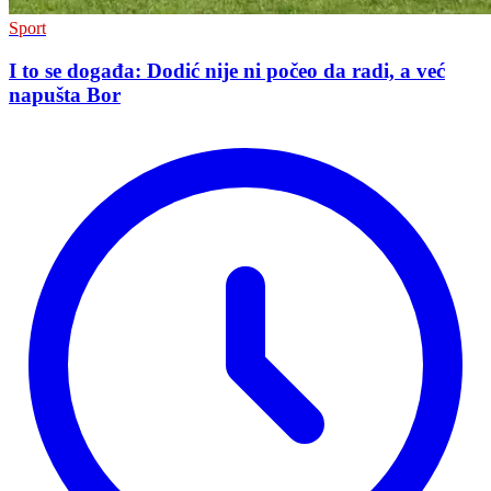
Sport
I to se događa: Dodić nije ni počeo da radi, a već
napušta Bor