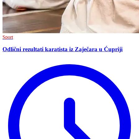
Sport
Odlični rezultati karatista iz Zaječara u Ćupriji