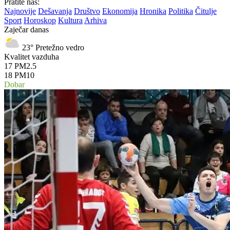
Pratite nas:
Najnovije
Dešavanja
Društvo
Ekonomija
Hronika
Politika
Čitulje
Sport
Horoskop
Kultura
Arhiva
Zaječar danas
23°
Pretežno vedro
Kvalitet vazduha
17
PM2.5
18
PM10
Dobar