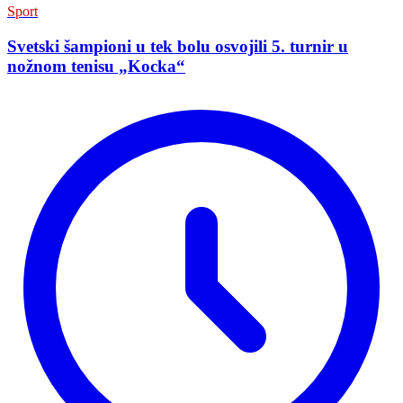
Sport
Svetski šampioni u tek bolu osvojili 5. turnir u
nožnom tenisu „Kocka“