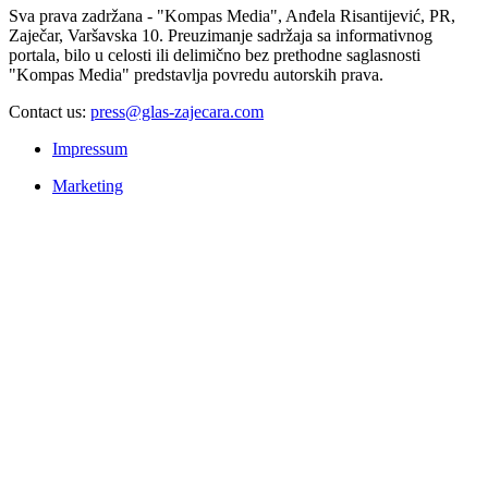
Sva prava zadržana - "Kompas Media", Anđela Risantijević, PR,
Zaječar, Varšavska 10. Preuzimanje sadržaja sa informativnog
portala, bilo u celosti ili delimično bez prethodne saglasnosti
"Kompas Media" predstavlja povredu autorskih prava.
Contact us:
press@glas-zajecara.com
Impressum
Marketing