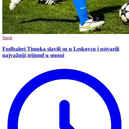
Sport
Fudbaleri Timoka slavili su u Leskovcu i ostvarili
najvažniji trijumf u sezoni