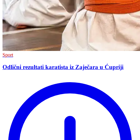
Sport
Odlični rezultati karatista iz Zaječara u Ćupriji