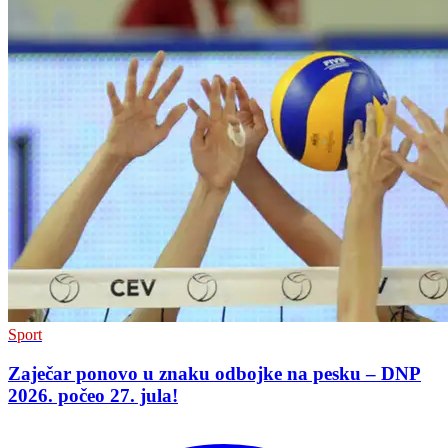
Sport
Zaječar ponovo u znaku odbojke na pesku – DNP
2026. počeo 27. jula!