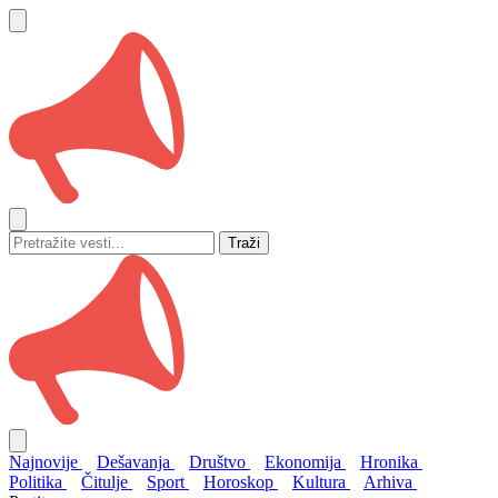
Traži
Najnovije
Dešavanja
Društvo
Ekonomija
Hronika
Politika
Čitulje
Sport
Horoskop
Kultura
Arhiva