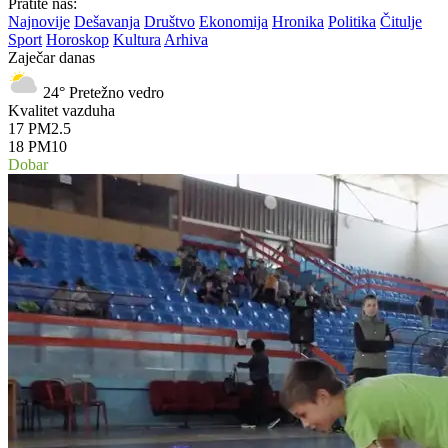
Pratite nas:
Najnovije
Dešavanja
Društvo
Ekonomija
Hronika
Politika
Čitulje
Sport
Horoskop
Kultura
Arhiva
Zaječar danas
24°
Pretežno vedro
Kvalitet vazduha
17
PM2.5
18
PM10
Dobar