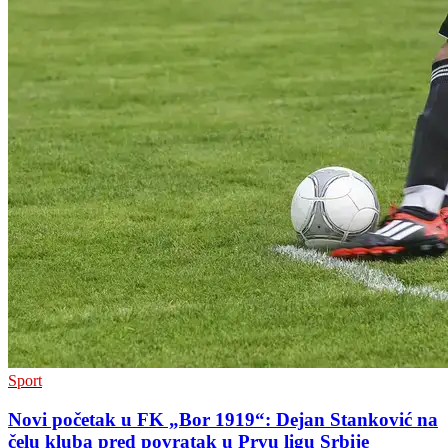
Sport
Novi početak u FK „Bor 1919“: Dejan Stanković na
čelu kluba pred povratak u Prvu ligu Srbije