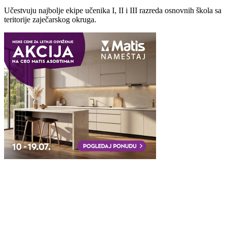
Učestvuju najbolje ekipe učenika I, II i III razreda osnovnih škola sa
teritorije zaječarskog okruga.