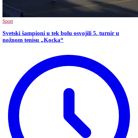
Sport
Svetski šampioni u tek bolu osvojili 5. turnir u
nožnom tenisu „Kocka“