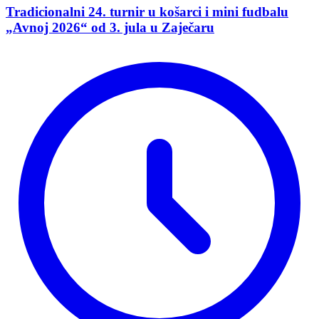
Tradicionalni 24. turnir u košarci i mini fudbalu
„Avnoj 2026“ od 3. jula u Zaječaru