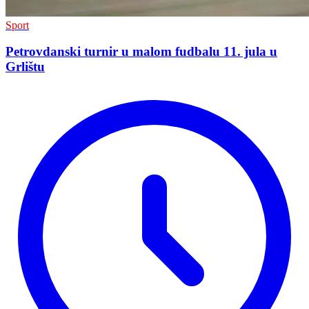
Sport
Petrovdanski turnir u malom fudbalu 11. jula u
Grlištu