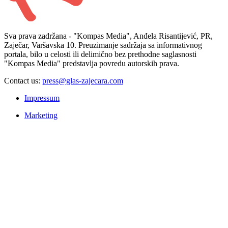
Sva prava zadržana - "Kompas Media", Anđela Risantijević, PR,
Zaječar, Varšavska 10. Preuzimanje sadržaja sa informativnog
portala, bilo u celosti ili delimično bez prethodne saglasnosti
"Kompas Media" predstavlja povredu autorskih prava.
Contact us:
press@glas-zajecara.com
Impressum
Marketing