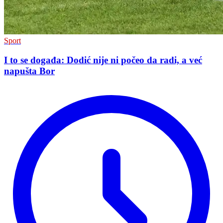
Sport
I to se događa: Dodić nije ni počeo da radi, a već
napušta Bor