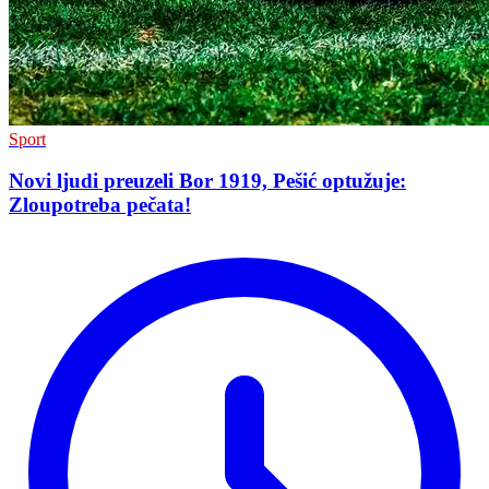
Sport
Novi ljudi preuzeli Bor 1919, Pešić optužuje:
Zloupotreba pečata!