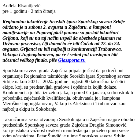
Anđela Risantijević
pre 1 godinu
·
2 min čitanja
Regionalno takmičenje Seoskih igara Sportskog saveza Srbije
održano je u subotu 2. avgusta u Zaječaru, a šampioni
manifestacije na Popovoj plaži ponovo su postali takmičari
Grljana, koji su na taj način uspeli da obezbede plasman na
Državno prvenstvo, čiji domaćin će biti Čačak od 22. do 24.
avgusta. Grljanci su bili najbolji u konkurenciji Trubarevca,
Vakupa i Jugbogdanovca, pa će i sedmi put uzastopno biti
učesnici velikog finala, piše
Glassporta.rs.
Sportskom savezu grada Zaječara pripala je čast da po treći put
organizuje Regionalno takmičenje Seoskih igara Sportskog saveza
Srbije nakon 2021. i 2024. godine i ugosti 80 takmičara iz četiri
ekipe, koji su predstavljali gradove i opštine iz kojih dolaze.
Konkurencija je bila izuzetno jaka, a pored Grljanaca, sedmostrukih
pobednika zaječarskih kvalifikacija, obuhvatala je i šampiona
Merošine Jugbogdanovac, Vakup iz Aleksinca i Trubarevac kao
najbolju ekipu iz Sokobanje.
Takmičarima se na otvaranju Seoskih igara u Zaječaru najpre obratio
predsednik Sportskog saveza grada Zaječara Dragiša Simonović,
koji je istakao važnost ovakvih manifestacija i poželeo puno sreće
svim učesnicima. Petar Šundić je u ime Sportskog saveza Srbije