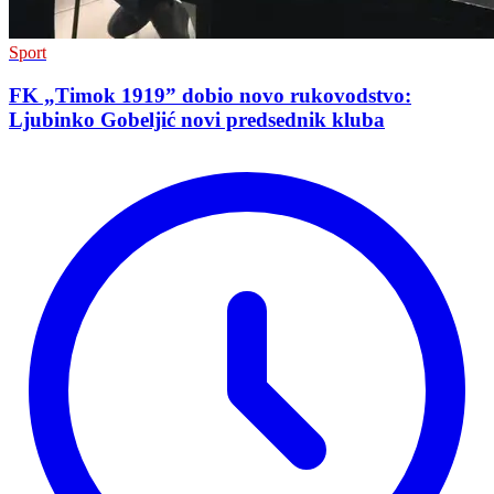
Sport
FK „Timok 1919” dobio novo rukovodstvo:
Ljubinko Gobeljić novi predsednik kluba