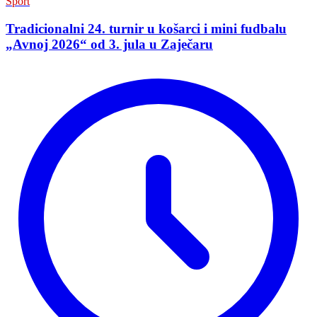
Sport
Tradicionalni 24. turnir u košarci i mini fudbalu
„Avnoj 2026“ od 3. jula u Zaječaru