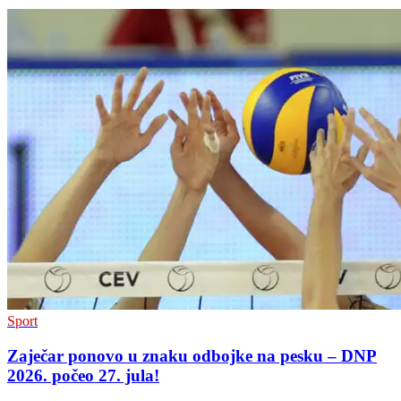
Sport
Zaječar ponovo u znaku odbojke na pesku – DNP
2026. počeo 27. jula!