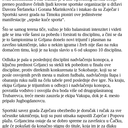
preneo pozdrave čelnih ljudi krovne sportske organizacije u državi
Davora Štefaneka i Gorana Marinkovića i istakao da su Zaječar i
Sportski savez grada na Timoku pioniri ove jedinstvene
manifestacije „srpske kuće sporta“.
Što se samog terena tiče, važno je bilo balansirati intenzitet i videti
gde se ima više šansi za pobedu i forsirati tu disciplinu, a čini se da
je to šampionima iz Grljana donelo novi trijumf i plasman na
završno takmičenje, iako u nekim igrama i žreb nije išao na ruku
domaćem timu, koji je na kraju slavio u 6 od ukupno 10 disciplina.
Odluka je pala u poslednjoj disciplini nadvlačenju konopca, a
ključnu prednost Grljanci su stekli tek pobedom u finalu ove
discipline, protiv direktnih konkurenata iz Sokobanje, koji su se
posle osvojenih prvih mesta u malom fudbalu, nadvlačenju štapa i
obaranju ruku našli na čelu tabele pred poslednje dve igre. Na kraju,
ekipa Grljana je trijumfom u odbojci i nadvlačenju konopca,
povratila vođstvo i osvojila dva boda više od drugoplasiranog
Trubarevca, treće mesto zauzela je ekipa Vakupa, dok je 4. mesto
pripalo Jugbogdanovcu.
Sportski savez grada Zaječara obezbedio je doručak i ručak za sve
učesnike takmičenja, koji su puni utisaka napustili Zaječar i Popovu
plažu. Grljancima ostaje da se dobro spreme za završnicu u Čačku,
gde će pokušati da konačno stignu do titule, koja im je za dlaku