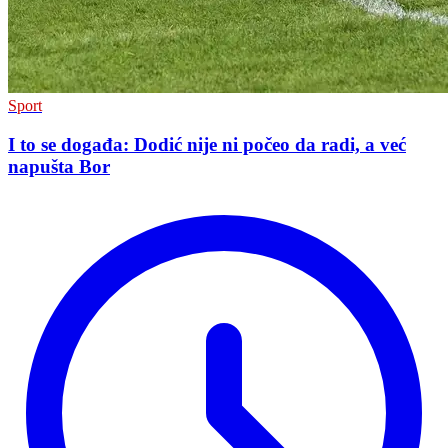
Sport
I to se događa: Dodić nije ni počeo da radi, a već
napušta Bor