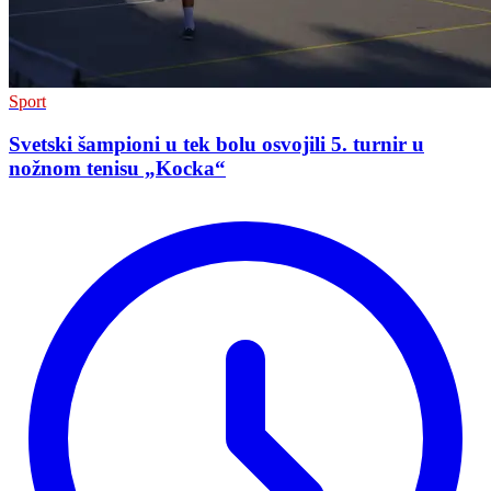
Sport
Svetski šampioni u tek bolu osvojili 5. turnir u
nožnom tenisu „Kocka“