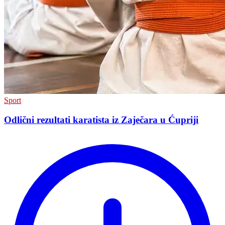
Sport
Odlični rezultati karatista iz Zaječara u Ćupriji