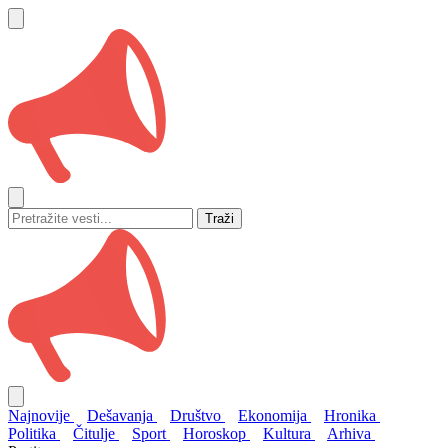
Traži
Najnovije
Dešavanja
Društvo
Ekonomija
Hronika
Politika
Čitulje
Sport
Horoskop
Kultura
Arhiva