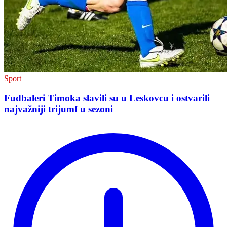
Sport
Fudbaleri Timoka slavili su u Leskovcu i ostvarili
najvažniji trijumf u sezoni