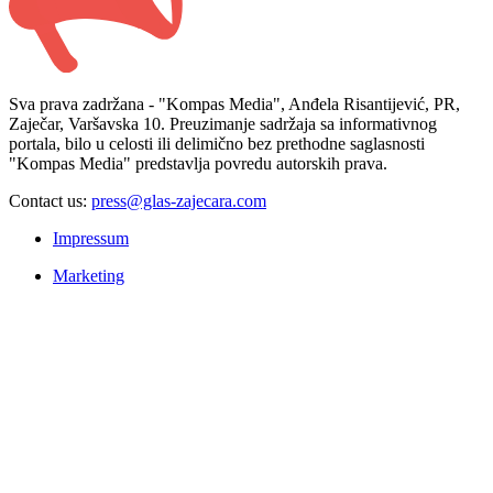
Sva prava zadržana - "Kompas Media", Anđela Risantijević, PR,
Zaječar, Varšavska 10. Preuzimanje sadržaja sa informativnog
portala, bilo u celosti ili delimično bez prethodne saglasnosti
"Kompas Media" predstavlja povredu autorskih prava.
Contact us:
press@glas-zajecara.com
Impressum
Marketing