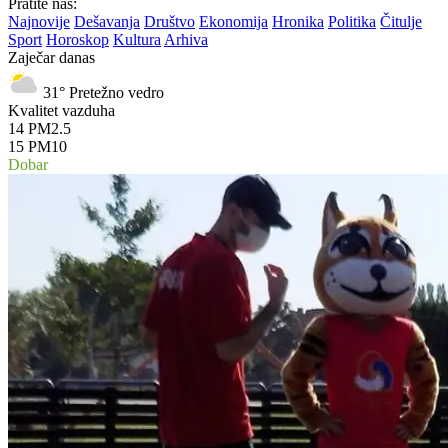
Pratite nas:
Najnovije
Dešavanja
Društvo
Ekonomija
Hronika
Politika
Čitulje
Sport
Horoskop
Kultura
Arhiva
Zaječar danas
31°
Pretežno vedro
Kvalitet vazduha
14
PM2.5
15
PM10
Dobar