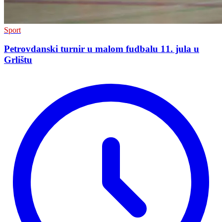
Sport
Petrovdanski turnir u malom fudbalu 11. jula u
Grlištu