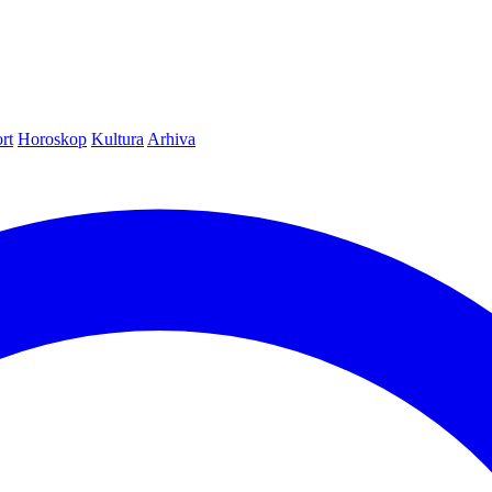
rt
Horoskop
Kultura
Arhiva