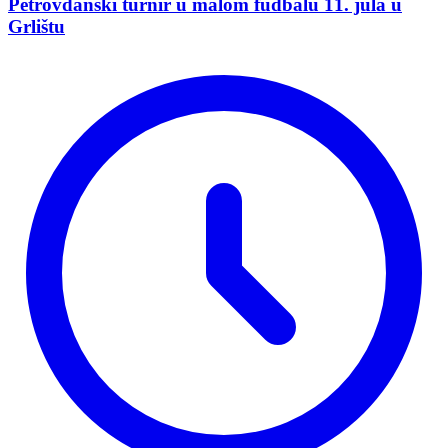
Petrovdanski turnir u malom fudbalu 11. jula u
Grlištu