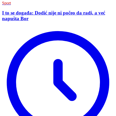
Sport
I to se događa: Dodić nije ni počeo da radi, a već
napušta Bor