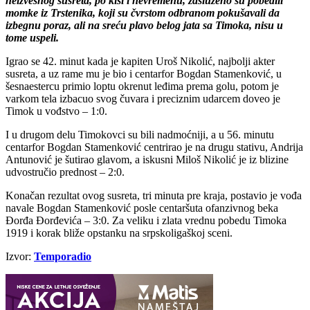
neizvesnog susreta, po kiši i nevremenu, zasluženo su pobedili
momke iz Trstenika, koji su čvrstom odbranom pokušavali da
izbegnu poraz, ali na sreću plavo belog jata sa Timoka, nisu u
tome uspeli.
Igrao se 42. minut kada je kapiten Uroš Nikolić, najbolji akter
susreta, a uz rame mu je bio i centarfor Bogdan Stamenković, u
šesnaestercu primio loptu okrenut leđima prema golu, potom je
varkom tela izbacuo svog čuvara i preciznim udarcem doveo je
Timok u vođstvo – 1:0.
I u drugom delu Timokovci su bili nadmoćniji, a u 56. minutu
centarfor Bogdan Stamenković centrirao je na drugu stativu, Andrija
Antunović je šutirao glavom, a iskusni Miloš Nikolić je iz blizine
udvostručio prednost – 2:0.
Konačan rezultat ovog susreta, tri minuta pre kraja, postavio je vođa
navale Bogdan Stamenković posle centaršuta ofanzivnog beka
Đorđa Đorđevića – 3:0. Za veliku i zlata vrednu pobedu Timoka
1919 i korak bliže opstanku na srpskoligaškoj sceni.
Izvor:
Temporadio