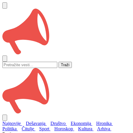
Traži
Najnovije
Dešavanja
Društvo
Ekonomija
Hronika
Politika
Čitulje
Sport
Horoskop
Kultura
Arhiva