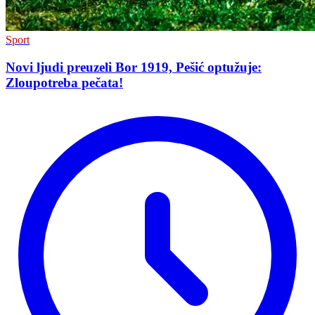
Sport
Novi ljudi preuzeli Bor 1919, Pešić optužuje:
Zloupotreba pečata!