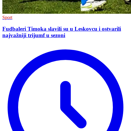
Sport
Fudbaleri Timoka slavili su u Leskovcu i ostvarili
najvažniji trijumf u sezoni