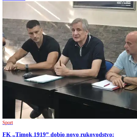
Sport
FK „Timok 1919” dobio novo rukovodstvo: