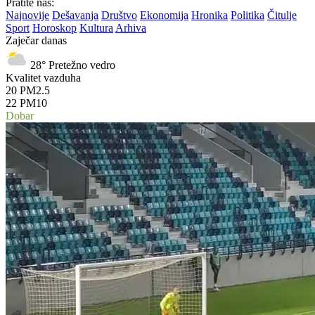
Pratite nas:
Najnovije
Dešavanja
Društvo
Ekonomija
Hronika
Politika
Čitulje
Sport
Horoskop
Kultura
Arhiva
Zaječar danas
28°
Pretežno vedro
Kvalitet vazduha
20
PM2.5
22
PM10
Dobar