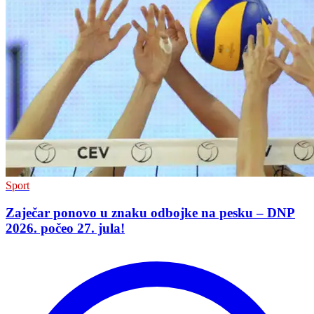
Sport
Zaječar ponovo u znaku odbojke na pesku – DNP
2026. počeo 27. jula!