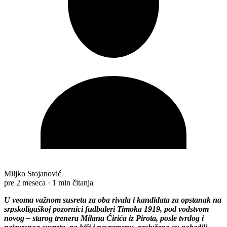
Miljko Stojanović
pre 2 meseca
·
1 min čitanja
U veoma važnom susretu za oba rivala i kandidata za opstanak na
srpskoligaškoj pozornici fudbaleri Timoka 1919, pod vođstvom
novog – starog trenera Milana Ćirića iz Pirota, posle tvrdog i