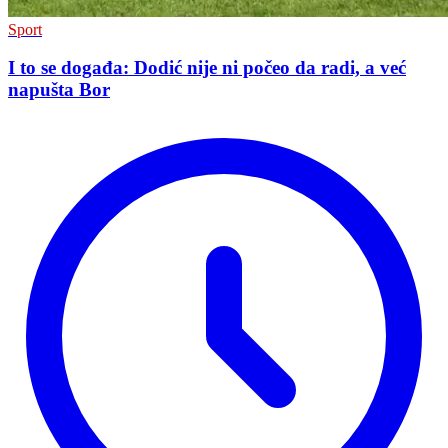
Sport
I to se događa: Dodić nije ni počeo da radi, a već
napušta Bor