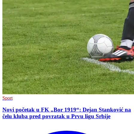
Sport
Novi početak u FK „Bor 1919“: Dejan Stanković na
čelu kluba pred povratak u Prvu ligu Srbije