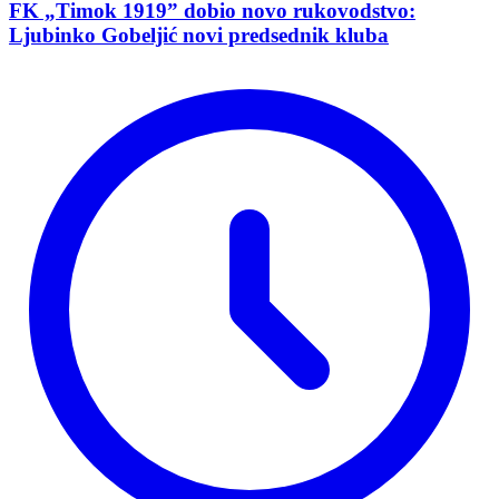
FK „Timok 1919” dobio novo rukovodstvo:
Ljubinko Gobeljić novi predsednik kluba