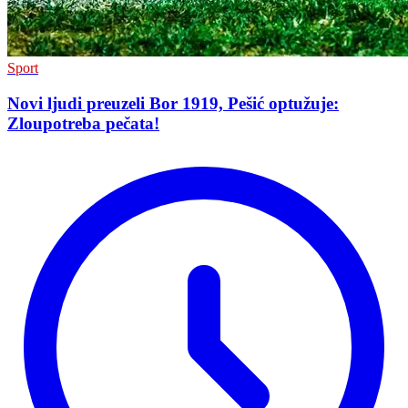
Sport
Novi ljudi preuzeli Bor 1919, Pešić optužuje:
Zloupotreba pečata!