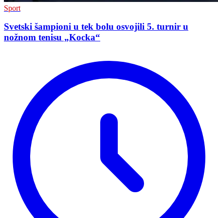
Sport
Svetski šampioni u tek bolu osvojili 5. turnir u
nožnom tenisu „Kocka“