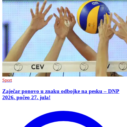
Sport
Zaječar ponovo u znaku odbojke na pesku – DNP
2026. počeo 27. jula!