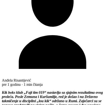
Anđela Risantijević
pre 1 godinu
·
1 min čitanja
Kik boks klub „Fajt tim 019“ nastavlja sa sjajnim rezultatima ovog
proleća. Posle Zemuna i Kuršumlije, red je došao i na Državno
takmičenje u disciplini „lou kik“ održano u Rumi. Zaječarci su se