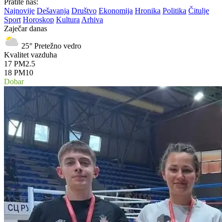
Pratite nas:
Najnovije
Dešavanja
Društvo
Ekonomija
Hronika
Politika
Čitulje
Sport
Horoskop
Kultura
Arhiva
Zaječar danas
25°
Pretežno vedro
Kvalitet vazduha
17
PM2.5
18
PM10
Dobar