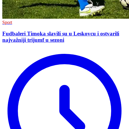
Sport
Fudbaleri Timoka slavili su u Leskovcu i ostvarili
najvažniji trijumf u sezoni