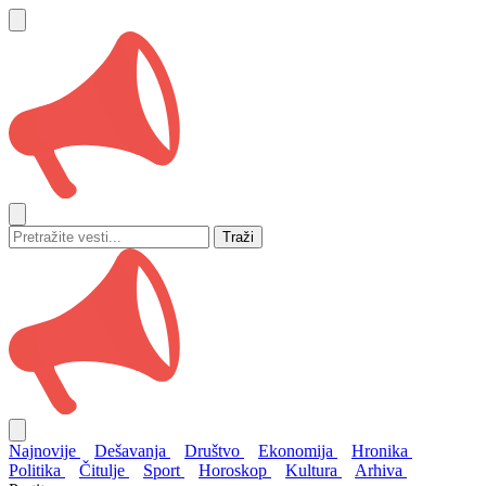
Traži
Najnovije
Dešavanja
Društvo
Ekonomija
Hronika
Politika
Čitulje
Sport
Horoskop
Kultura
Arhiva