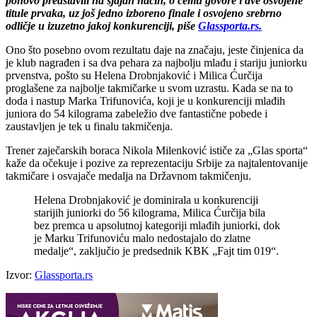
ponovo predstavili na sjajan način, o čemu govore i dve osvojene
titule prvaka, uz još jedno izboreno finale i osvojeno srebrno
odličje u izuzetno jakoj konkurenciji, piše
Glassporta.rs.
Ono što posebno ovom rezultatu daje na značaju, jeste činjenica da
je klub nagrađen i sa dva pehara za najbolju mlađu i stariju juniorku
prvenstva, pošto su Helena Drobnjaković i Milica Ćurčija
proglašene za najbolje takmičarke u svom uzrastu. Kada se na to
doda i nastup Marka Trifunovića, koji je u konkurenciji mlađih
juniora do 54 kilograma zabeležio dve fantastične pobede i
zaustavljen je tek u finalu takmičenja.
Trener zaječarskih boraca Nikola Milenković ističe za „Glas sporta“
kaže da očekuje i pozive za reprezentaciju Srbije za najtalentovanije
takmičare i osvajače medalja na Državnom takmičenju.
Helena Drobnjaković je dominirala u konkurenciji
starijih juniorki do 56 kilograma, Milica Ćurčija bila
bez premca u apsolutnoj kategoriji mlađih juniorki, dok
je Marku Trifunoviću malo nedostajalo do zlatne
medalje“, zaključio je predsednik KBK „Fajt tim 019“.
Izvor:
Glassporta.rs