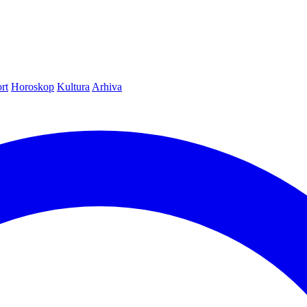
rt
Horoskop
Kultura
Arhiva