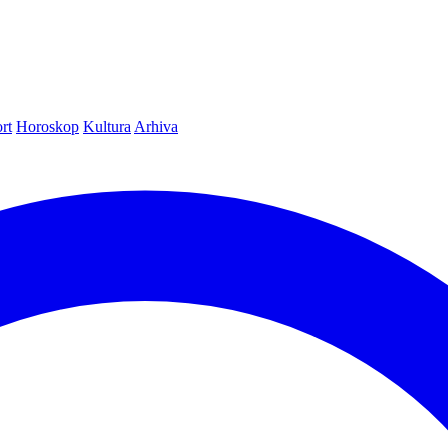
rt
Horoskop
Kultura
Arhiva