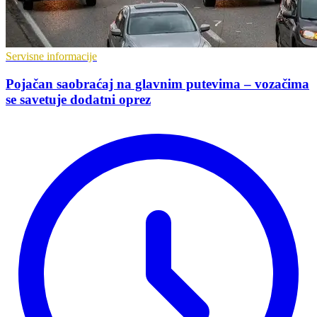
Servisne informacije
Pojačan saobraćaj na glavnim putevima – vozačima
se savetuje dodatni oprez