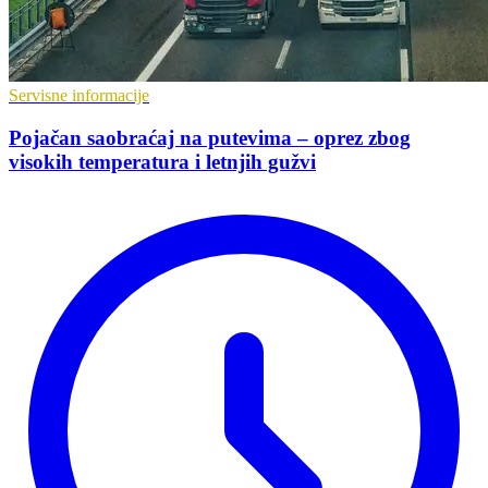
Servisne informacije
Pojačan saobraćaj na putevima – oprez zbog
visokih temperatura i letnjih gužvi