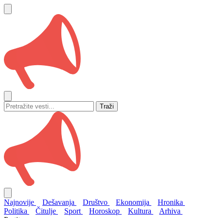
Traži
Najnovije
Dešavanja
Društvo
Ekonomija
Hronika
Politika
Čitulje
Sport
Horoskop
Kultura
Arhiva