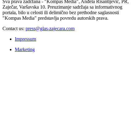
Sva prava zadržana - "Kompas Media", Anđela Risantijević, PR,
Zaječar, Varšavska 10. Preuzimanje sadržaja sa informativnog
portala, bilo u celosti ili delimično bez prethodne saglasnosti
"Kompas Media" predstavlja povredu autorskih prava.
Contact us:
press@glas-zajecara.com
Impressum
Marketing