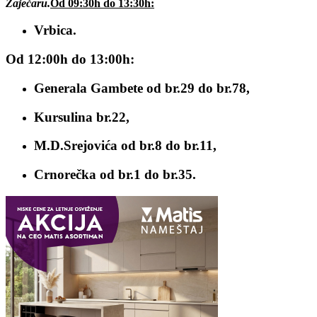
Zaječaru.
Od 09:30h do 13:30h:
Vrbica.
Od 12:00h do 13:00h:
Generala Gambete od br.29 do br.78,
Kursulina br.22,
M.D.Srejovića od br.8 do br.11,
Crnorečka od br.1 do br.35.