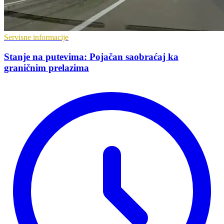
Servisne informacije
Stanje na putevima: Pojačan saobraćaj ka
graničnim prelazima