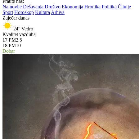
Pratite nas:
Najnovije
Dešavanja
Društvo
Ekonomija
Hronika
Politika
Čitulje
Sport
Horoskop
Kultura
Arhiva
Zaječar danas
24°
Vedro
Kvalitet vazduha
17
PM2.5
18
PM10
Dobar