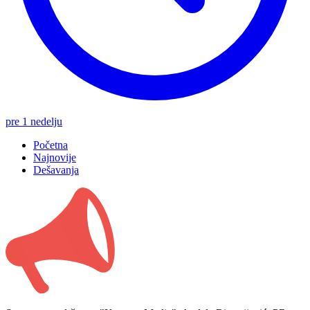
pre 1 nedelju
Početna
Najnovije
Dešavanja