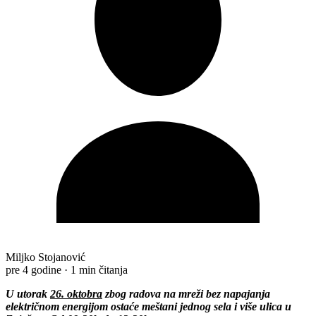
Miljko Stojanović
pre 4 godine
·
1 min čitanja
U utorak
2
6
. oktobra
zbog
radova na mreži
bez
napajanja
električnom energijom ostaće meštani jednog sela i više ulica u