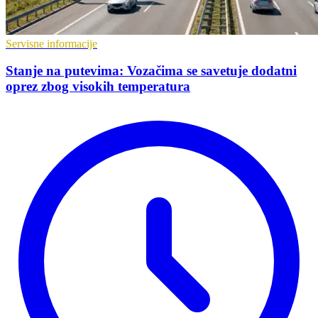
Servisne informacije
Stanje na putevima: Vozačima se savetuje dodatni
oprez zbog visokih temperatura