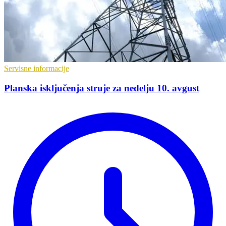
Servisne informacije
Planska isključenja struje za nedelju 10. avgust