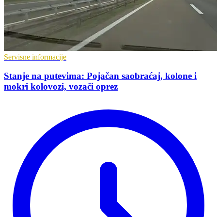
Servisne informacije
Stanje na putevima: Pojačan saobraćaj, kolone i
mokri kolovozi, vozači oprez