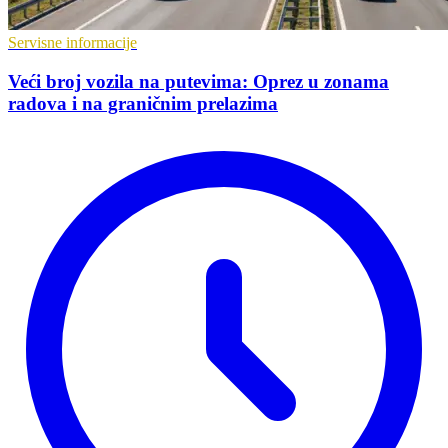
Servisne informacije
Veći broj vozila na putevima: Oprez u zonama
radova i na graničnim prelazima