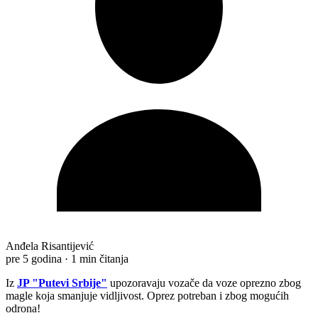
Anđela Risantijević
pre 5 godina
·
1 min čitanja
Iz
JP "Putevi Srbije"
upozoravaju vozače da voze oprezno zbog
magle koja smanjuje vidljivost. Oprez potreban i zbog mogućih
odrona!