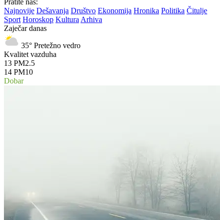
Pratite nas:
Najnovije
Dešavanja
Društvo
Ekonomija
Hronika
Politika
Čitulje
Sport
Horoskop
Kultura
Arhiva
Zaječar danas
35°
Pretežno vedro
Kvalitet vazduha
13
PM2.5
14
PM10
Dobar