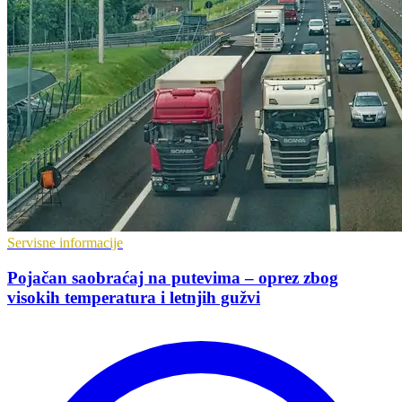
Servisne informacije
Pojačan saobraćaj na putevima – oprez zbog
visokih temperatura i letnjih gužvi