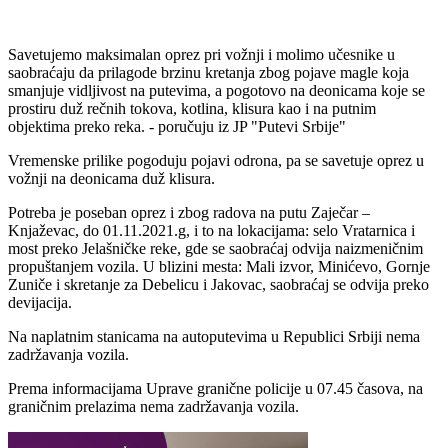
Savetujemo maksimalan oprez pri vožnji i molimo učesnike u
saobraćaju da prilagode brzinu kretanja zbog pojave magle koja
smanjuje vidljivost na putevima, a pogotovo na deonicama koje se
prostiru duž rečnih tokova, kotlina, klisura kao i na putnim
objektima preko reka. - poručuju iz JP "Putevi Srbije"
Vremenske prilike pogoduju pojavi odrona, pa se savetuje oprez u
vožnji na deonicama duž klisura.
Potreba je poseban oprez i zbog radova na putu Zaječar –
Knjaževac, do 01.11.2021.g, i to na lokacijama: selo Vratarnica i
most preko Jelašničke reke, gde se saobraćaj odvija naizmeničnim
propuštanjem vozila. U blizini mesta: Mali izvor, Minićevo, Gornje
Zuniče i skretanje za Debelicu i Jakovac, saobraćaj se odvija preko
devijacija.
Na naplatnim stanicama na autoputevima u Republici Srbiji nema
zadržavanja vozila.
Prema informacijama Uprave granične policije u 07.45 časova, na
graničnim prelazima nema zadržavanja vozila.