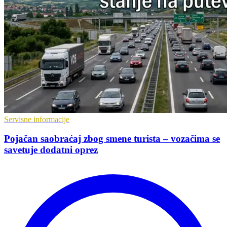
Servisne informacije
Pojačan saobraćaj zbog smene turista – vozačima se
savetuje dodatni oprez