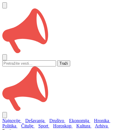
Traži
Najnovije
Dešavanja
Društvo
Ekonomija
Hronika
Politika
Čitulje
Sport
Horoskop
Kultura
Arhiva