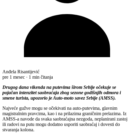
Anđela Risantijević
pre 1 mesec
·
1 min čitanja
Drugog dana vikenda na putevima širom Srbije očekuje se
pojačan intenzitet saobraćaja zbog sezone godišnjih odmora i
smene turista, upozorio je Auto-moto savez Srbije (AMSS).
Najveće gužve mogu se očekivati na auto-putevima, glavnim
magistralnim pravcima, kao i na prilazima graničnim prelazima. Iz
AMSS-a navode da svaka saobraćajna nezgoda, neplanirani zastoj
ili radovi na putu mogu dodatno usporiti saobraćaj i dovesti do
stvaranja kolona.