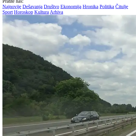
Pratite nas:
Najnovije
Dešavanja
Društvo
Ekonomija
Hronika
Politika
Čitulje
Sport
Horoskop
Kultura
Arhiva