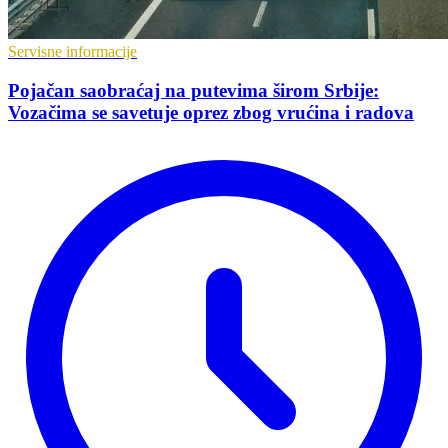
Servisne informacije
Pojačan saobraćaj na putevima širom Srbije:
Vozačima se savetuje oprez zbog vrućina i radova