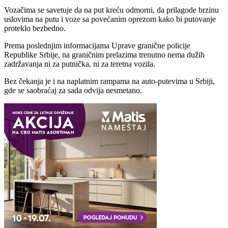
Vozačima se savetuje da na put kreću odmorni, da prilagode brzinu
uslovima na putu i voze sa povećanim oprezom kako bi putovanje
proteklo bezbedno.
Prema poslednjim informacijama Uprave granične policije
Republike Srbije, na graničnim prelazima trenutno nema dužih
zadržavanja ni za putnička, ni za teretna vozila.
Bez čekanja je i na naplatnim rampama na auto-putevima u Srbiji,
gde se saobraćaj za sada odvija nesmetano.