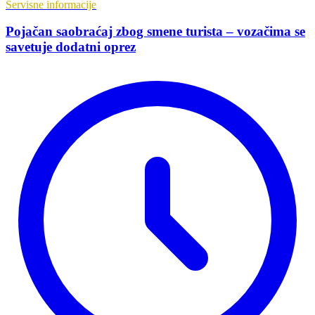
Servisne informacije
Pojačan saobraćaj zbog smene turista – vozačima se
savetuje dodatni oprez