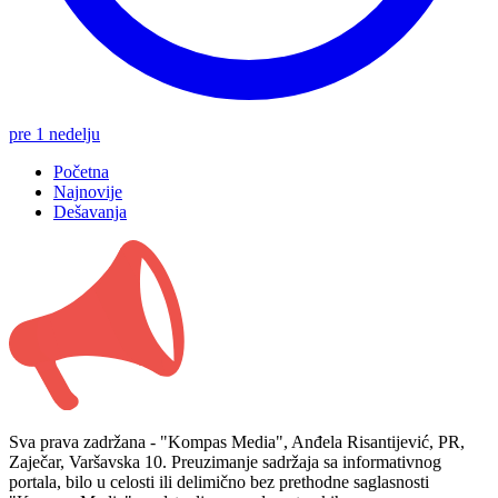
pre 1 nedelju
Početna
Najnovije
Dešavanja
Sva prava zadržana - "Kompas Media", Anđela Risantijević, PR,
Zaječar, Varšavska 10. Preuzimanje sadržaja sa informativnog
portala, bilo u celosti ili delimično bez prethodne saglasnosti