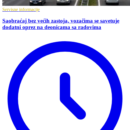
Servisne informacije
Saobraćaj bez većih zastoja, vozačima se savetuje
dodatni oprez na deonicama sa radovima