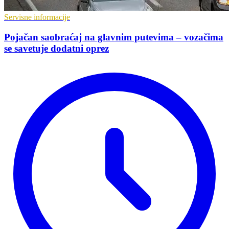
Servisne informacije
Pojačan saobraćaj na glavnim putevima – vozačima
se savetuje dodatni oprez