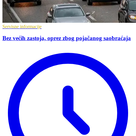
Servisne informacije
Bez većih zastoja, oprez zbog pojačanog saobraćaja