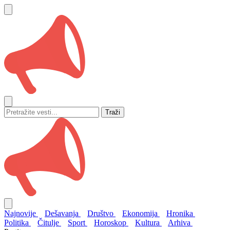
Traži
Najnovije
Dešavanja
Društvo
Ekonomija
Hronika
Politika
Čitulje
Sport
Horoskop
Kultura
Arhiva