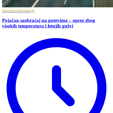
Servisne informacije
Pojačan saobraćaj na putevima – oprez zbog
visokih temperatura i letnjih gužvi