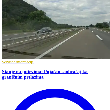
Servisne informacije
Stanje na putevima: Pojačan saobraćaj ka
graničnim prelazima