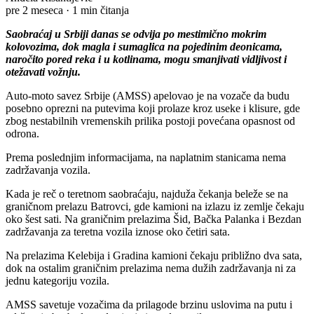
pre 2 meseca
·
1 min čitanja
Saobraćaj u Srbiji danas se odvija po mestimično mokrim
kolovozima, dok magla i sumaglica na pojedinim deonicama,
naročito pored reka i u kotlinama, mogu smanjivati vidljivost i
otežavati vožnju.
Auto-moto savez Srbije (AMSS) apelovao je na vozače da budu
posebno oprezni na putevima koji prolaze kroz useke i klisure, gde
zbog nestabilnih vremenskih prilika postoji povećana opasnost od
odrona.
Prema poslednjim informacijama, na naplatnim stanicama nema
zadržavanja vozila.
Kada je reč o teretnom saobraćaju, najduža čekanja beleže se na
graničnom prelazu Batrovci, gde kamioni na izlazu iz zemlje čekaju
oko šest sati. Na graničnim prelazima Šid, Bačka Palanka i Bezdan
zadržavanja za teretna vozila iznose oko četiri sata.
Na prelazima Kelebija i Gradina kamioni čekaju približno dva sata,
dok na ostalim graničnim prelazima nema dužih zadržavanja ni za
jednu kategoriju vozila.
AMSS savetuje vozačima da prilagode brzinu uslovima na putu i