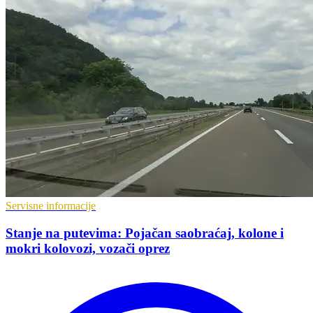
Servisne informacije
Stanje na putevima: Pojačan saobraćaj, kolone i
mokri kolovozi, vozači oprez