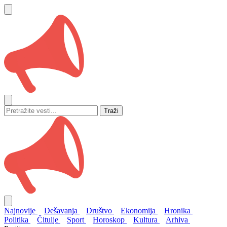
Traži
Najnovije
Dešavanja
Društvo
Ekonomija
Hronika
Politika
Čitulje
Sport
Horoskop
Kultura
Arhiva