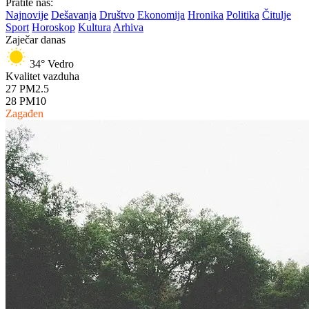
Pratite nas:
Najnovije
Dešavanja
Društvo
Ekonomija
Hronika
Politika
Čitulje
Sport
Horoskop
Kultura
Arhiva
Zaječar danas
34°
Vedro
Kvalitet vazduha
27
PM2.5
28
PM10
Zagađen