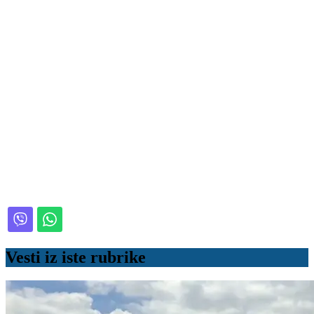
Vesti iz iste rubrike