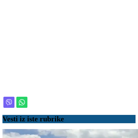
Vesti iz iste rubrike