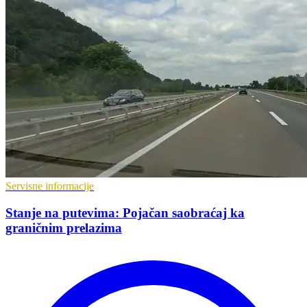
Servisne informacije
Stanje na putevima: Pojačan saobraćaj ka
graničnim prelazima