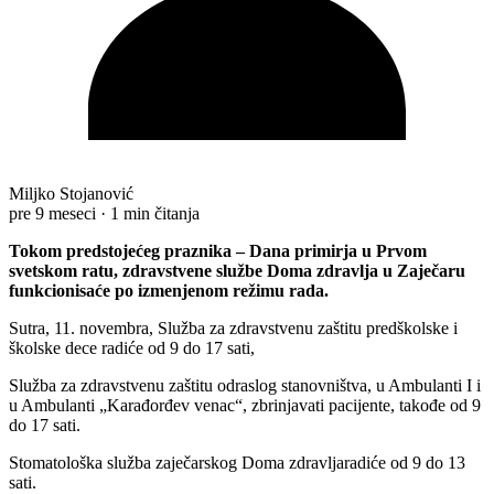
Miljko Stojanović
pre 9 meseci
·
1 min čitanja
Tokom predstojećeg praznika – Dana primirja u Prvom
svetskom ratu, zdravstvene službe Doma zdravlja u Zaječaru
funkcionisaće po izmenjenom režimu rada.
Sutra, 11. novembra, Služba za zdravstvenu zaštitu predškolske i
školske dece radiće od 9 do 17 sati,
Služba za zdravstvenu zaštitu odraslog stanovništva, u Ambulanti I i
u Ambulanti „Karađorđev venac“, zbrinjavati pacijente, takođe od 9
do 17 sati.
Stomatološka služba zaječarskog Doma zdravljaradiće od 9 do 13
sati.