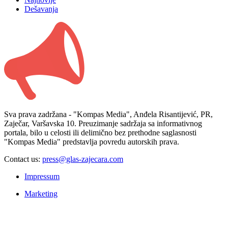
Dešavanja
Sva prava zadržana - "Kompas Media", Anđela Risantijević, PR,
Zaječar, Varšavska 10. Preuzimanje sadržaja sa informativnog
portala, bilo u celosti ili delimično bez prethodne saglasnosti
"Kompas Media" predstavlja povredu autorskih prava.
Contact us:
press@glas-zajecara.com
Impressum
Marketing