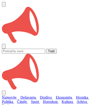
Traži
Najnovije
Dešavanja
Društvo
Ekonomija
Hronika
Politika
Čitulje
Sport
Horoskop
Kultura
Arhiva