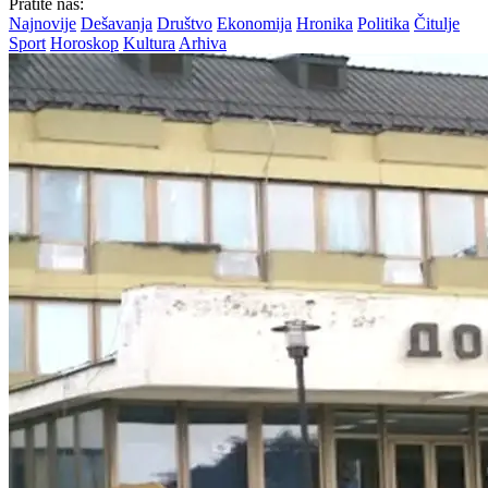
Pratite nas:
Najnovije
Dešavanja
Društvo
Ekonomija
Hronika
Politika
Čitulje
Sport
Horoskop
Kultura
Arhiva