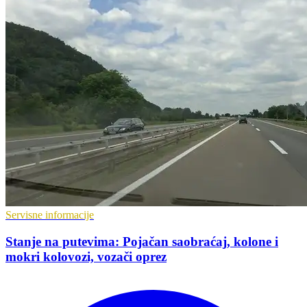
Servisne informacije
Stanje na putevima: Pojačan saobraćaj, kolone i
mokri kolovozi, vozači oprez