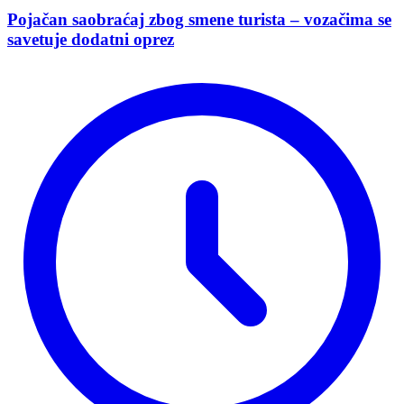
Pojačan saobraćaj zbog smene turista – vozačima se
savetuje dodatni oprez