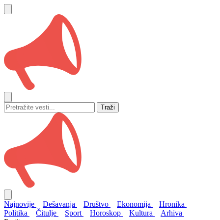
Traži
Najnovije
Dešavanja
Društvo
Ekonomija
Hronika
Politika
Čitulje
Sport
Horoskop
Kultura
Arhiva