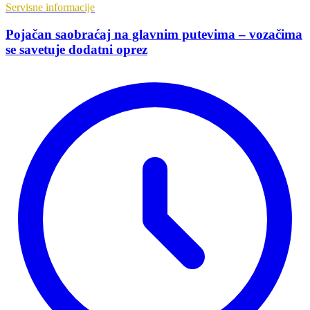
Servisne informacije
Pojačan saobraćaj na glavnim putevima – vozačima
se savetuje dodatni oprez