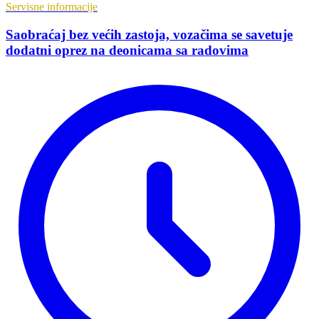
Servisne informacije
Saobraćaj bez većih zastoja, vozačima se savetuje
dodatni oprez na deonicama sa radovima