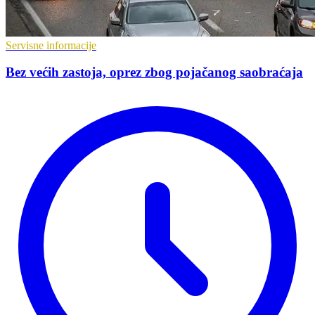
Servisne informacije
Bez većih zastoja, oprez zbog pojačanog saobraćaja