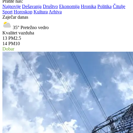
Pratite nas:
Najnovije
Dešavanja
Društvo
Ekonomija
Hronika
Politika
Čitulje
Sport
Horoskop
Kultura
Arhiva
Zaječar danas
35°
Pretežno vedro
Kvalitet vazduha
13
PM2.5
14
PM10
Dobar