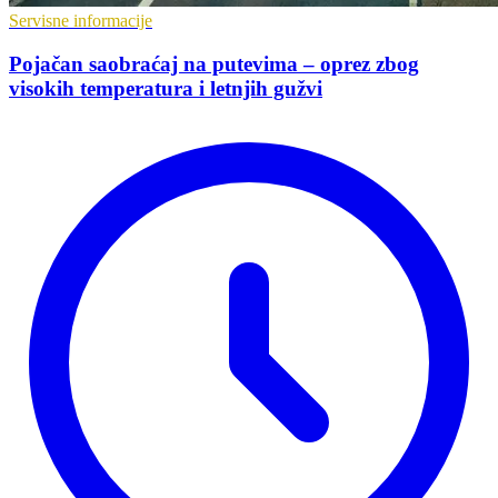
Servisne informacije
Pojačan saobraćaj na putevima – oprez zbog
visokih temperatura i letnjih gužvi