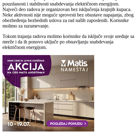
pouzdanosti i stabilnosti snabdevanja električnom energijom.
Najveći deo radova je organizovan bez isključenja krajnjih kupaca.
Neke aktivnosti nije moguće sprovesti bez obustave napajanja, zbog
obezbeđenja bezbednih uslova za rad naših zaposlenih. Korisnike
molimo za razumevanje.
Tokom trajanja radova molimo korisnike da isključe svoje uređaje sa
mreže i da ih ponovo uključe po obnavljanju snabdevanja
električnom energijom.