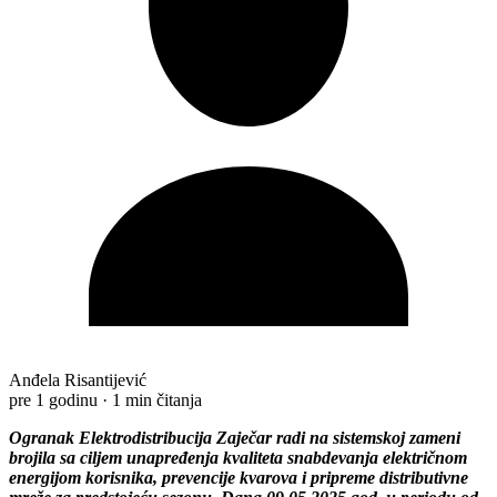
Anđela Risantijević
pre 1 godinu
·
1 min čitanja
Ogranak Elektrodistribucija Zaječar radi na sistemskoj zameni
brojila sa ciljem unapređenja kvaliteta snabdevanja električnom
energijom korisnika, prevencije kvarova i pripreme distributivne