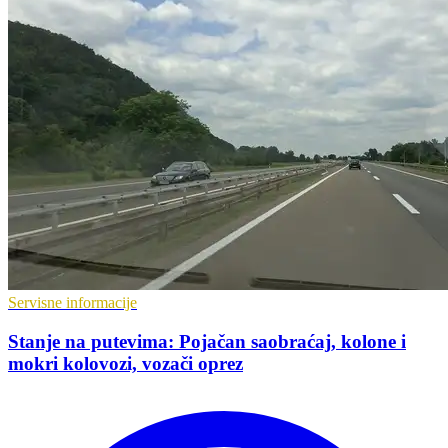
Servisne informacije
Stanje na putevima: Pojačan saobraćaj, kolone i
mokri kolovozi, vozači oprez