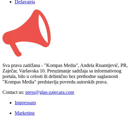
Dešavanja
Sva prava zadržana - "Kompas Media", Anđela Risantijević, PR,
Zaječar, Varšavska 10. Preuzimanje sadržaja sa informativnog
portala, bilo u celosti ili delimično bez prethodne saglasnosti
"Kompas Media" predstavlja povredu autorskih prava.
Contact us:
press@glas-zajecara.com
Impressum
Marketing