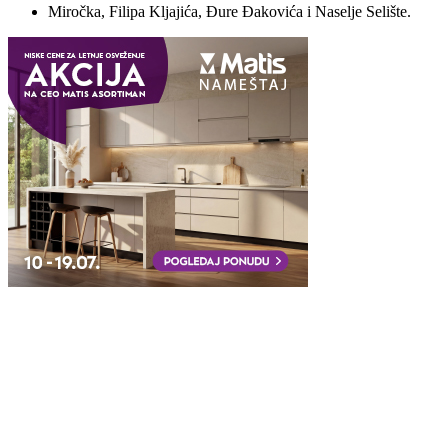
Miročka, Filipa Kljajića, Đure Đakovića i Naselje Selište.