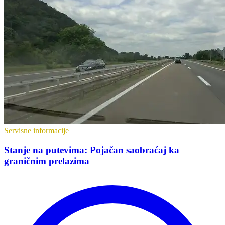
Servisne informacije
Stanje na putevima: Pojačan saobraćaj ka
graničnim prelazima