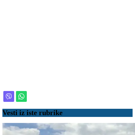
Vesti iz iste rubrike