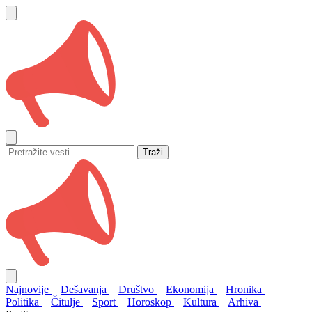
Traži
Najnovije
Dešavanja
Društvo
Ekonomija
Hronika
Politika
Čitulje
Sport
Horoskop
Kultura
Arhiva