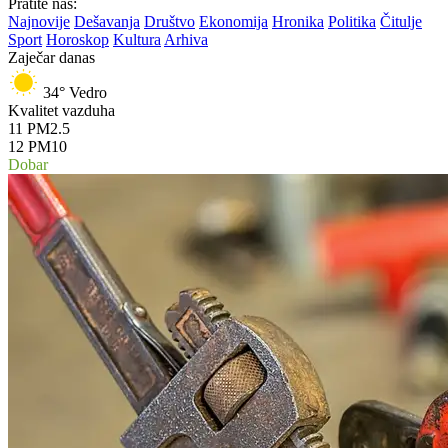
Pratite nas:
Najnovije
Dešavanja
Društvo
Ekonomija
Hronika
Politika
Čitulje
Sport
Horoskop
Kultura
Arhiva
Zaječar danas
34°
Vedro
Kvalitet vazduha
11
PM2.5
12
PM10
Dobar