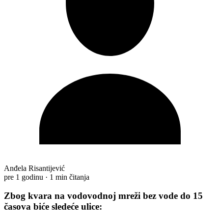
Anđela Risantijević
pre 1 godinu
·
1 min čitanja
Zbog kvara na vodovodnoj mreži bez vode do 15
časova biće sledeće ulice: