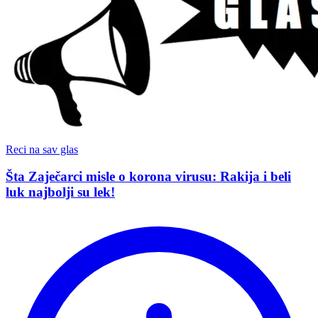
Reci na sav glas
Šta Zaječarci misle o korona virusu: Rakija i beli
luk najbolji su lek!