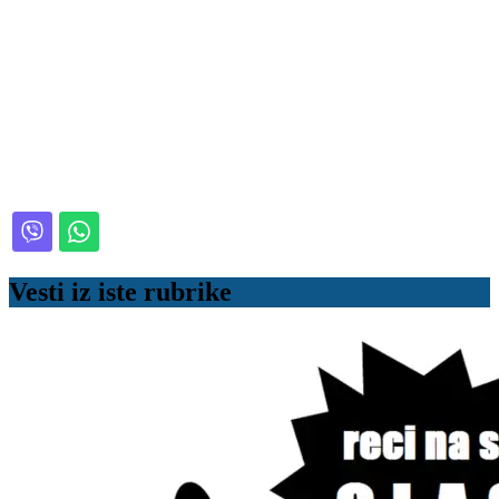
Vesti iz iste rubrike