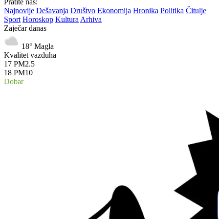
Pratite nas:
Najnovije
Dešavanja
Društvo
Ekonomija
Hronika
Politika
Čitulje
Sport
Horoskop
Kultura
Arhiva
Zaječar danas
18°
Magla
Kvalitet vazduha
17
PM2.5
18
PM10
Dobar