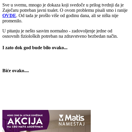
Sve u svemu, mnogo je dokaza koji svedoče u prilog tvrdnji da je
Zaječaru potreban javni toalet. O ovom problemu pisali smo i ranije
OVDE
. Od tada je prošlo više od godinu dana, ali se ništa nije
promenilo.
U pitanju je nešto sasvim normalno - zadovoljenje jedne od
osnovnih fizioloških potreban na zdravstveno bezbedan način.
I zato dok god bude bilo ovako...
Biće ovako....