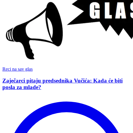
Reci na sav glas
Zaječarci pitaju predsednika Vučića: Kada će biti
posla za mlade?