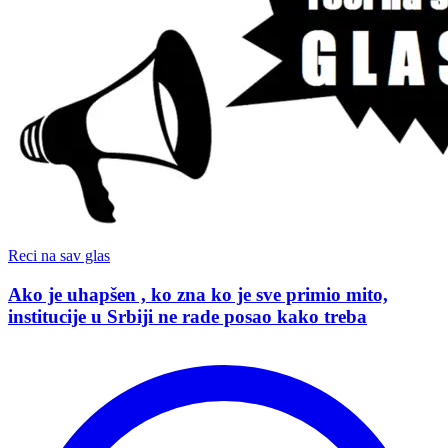
Reci na sav glas
Ako je uhapšen , ko zna ko je sve primio mito,
institucije u Srbiji ne rade posao kako treba