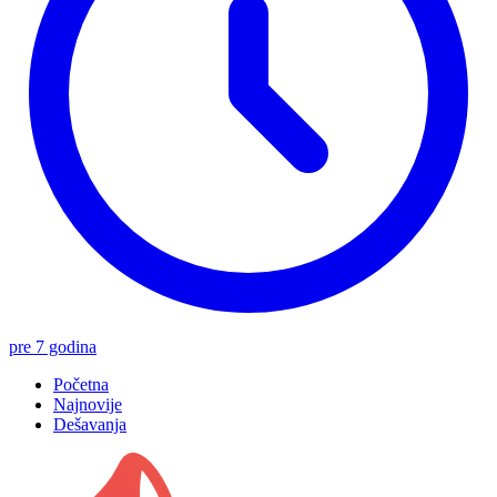
pre 7 godina
Početna
Najnovije
Dešavanja