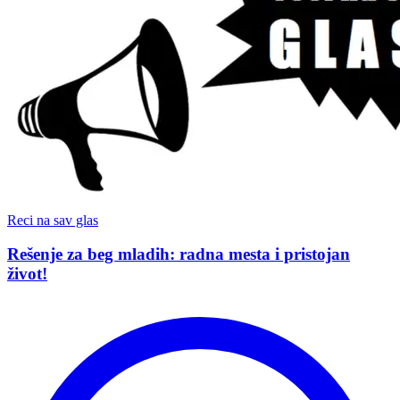
Reci na sav glas
Rešenje za beg mladih: radna mesta i pristojan
život!