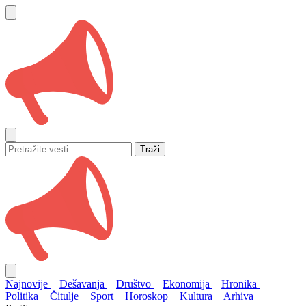
Traži
Najnovije
Dešavanja
Društvo
Ekonomija
Hronika
Politika
Čitulje
Sport
Horoskop
Kultura
Arhiva