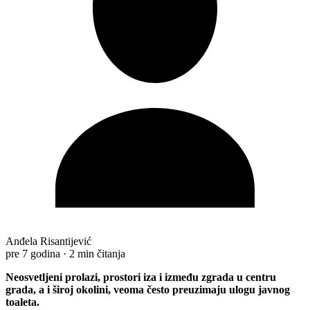
Anđela Risantijević
pre 7 godina
·
2 min čitanja
Neosvetljeni prolazi, prostori iza i između zgrada u centru
grada, a i široj okolini, veoma često preuzimaju ulogu javnog
toaleta.