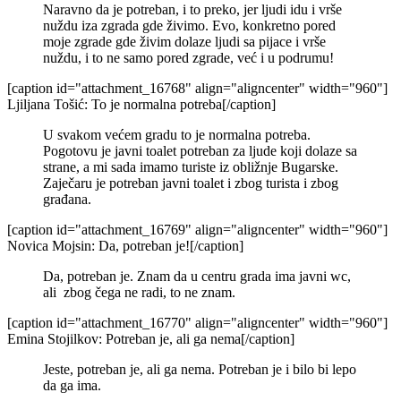
Naravno da je potreban, i to preko, jer ljudi idu i vrše
nuždu iza zgrada gde živimo. Evo, konkretno pored
moje zgrade gde živim dolaze ljudi sa pijace i vrše
nuždu, i to ne samo pored zgrade, već i u podrumu!
[caption id="attachment_16768" align="aligncenter" width="960"]
Ljiljana Tošić: To je normalna potreba[/caption]
U svakom većem gradu to je normalna potreba.
Pogotovu je javni toalet potreban za ljude koji dolaze sa
strane, a mi sada imamo turiste iz obližnje Bugarske.
Zaječaru je potreban javni toalet i zbog turista i zbog
građana.
[caption id="attachment_16769" align="aligncenter" width="960"]
Novica Mojsin: Da, potreban je![/caption]
Da, potreban je. Znam da u centru grada ima javni wc,
ali zbog čega ne radi, to ne znam.
[caption id="attachment_16770" align="aligncenter" width="960"]
Emina Stojilkov: Potreban je, ali ga nema[/caption]
Jeste, potreban je, ali ga nema. Potreban je i bilo bi lepo
da ga ima.