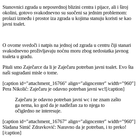
Stanovnici zgrada u neposrednoj blizini centra i pijace, ali i široj
okolini, gotovo svakodnevno su suočeni sa jednim problemom:
prolazi između i prostor iza zgrada u kojima stanuju koristi se kao
javni toalet.
O ovome svedoči i natpis na jednoj od zgrada u centru čiji stanari
svakodnevno proživljavaju noćnu moru zbog nedostatka javnog
toaleta u gradu.
Pitali smo Zaječarce da li je Zaječaru potreban javni toalet. Evo šta
naši sugrađani misle o tome.
[caption id="attachment_16766" align="aligncenter" width="960"]
Pera Nikolić: Zaječaru je odavno potreban javni wc![/caption]
Zaječaru je odavno potreban javni wc i ne znam zašto
ga nema, ko god da je nadležan za to njega to
očigledno ne interesuje.
[caption id="attachment_16767" align="aligncenter" width="960"]
Slađana Simić Zdravković: Naravno da je potreban, i to preko!
[/caption]