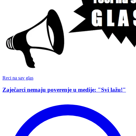
Reci na sav glas
Zaječarci nemaju poverenje u medije: "Svi lažu!"