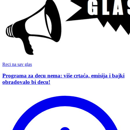
Reci na sav glas
Programa za decu nema: više crtaća, emisija i bajki
obradovalo bi decu!