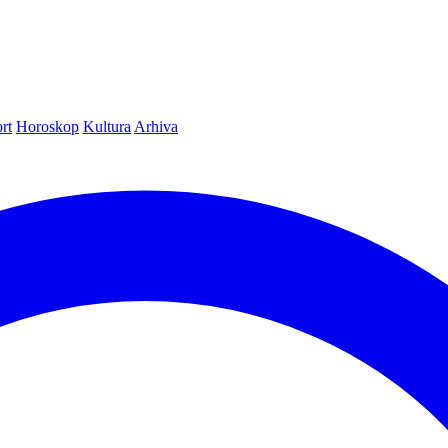
rt
Horoskop
Kultura
Arhiva