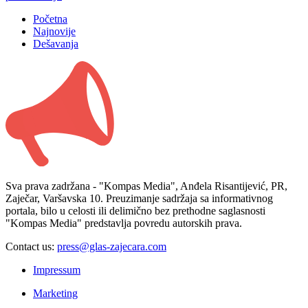
Početna
Najnovije
Dešavanja
Sva prava zadržana - "Kompas Media", Anđela Risantijević, PR,
Zaječar, Varšavska 10. Preuzimanje sadržaja sa informativnog
portala, bilo u celosti ili delimično bez prethodne saglasnosti
"Kompas Media" predstavlja povredu autorskih prava.
Contact us:
press@glas-zajecara.com
Impressum
Marketing