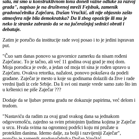
salu, mi smo u konstruktivnom tonu doneli važne odluke za razvoj
grada", napisao je na društvenoj mreži Fejsbuk, zamenik
gradonačelnika Zaječara, Dušan Vrućkić, ali nije objasnio zašto
atmosfera nije bila demokratska? Da li zbog opozicije ili mu je
neko iz stranke zabranio da se na jučerašnjoj sednici obrati i
debatuje.
Zatim je poručio da institucije rade svoj posao i to je jedini ispravan
put.
​"Čuo sam danas ponovo sa govornice zamerku da nisam rođeni
Zaječarac. To je tačno, ali već 11 godina ovaj grad je moj dom.
Moja porodica je ovde, a jedan od moja tri sina je rođen upravo u
Zaječaru. Ovakva retorika, nažalost, ponovo pokušava da podeli
građane. Zaječar je mesto u koje su godinama dolazili da žive i rade
vredni ljudi iz cele Srbije. Da li svi oni manje vrede samo zato što im
u krštenici ne piše Zaječar ???
Dodaje da se ljubav prema gradu ne dokazuje papirima, već delom i
trudom.
"Nastaviću da radim za ovaj grad svakog dana sa jednakom
odgovornošću, zajedno sa svim pristojnim ljudima kojima je Zaječar
u srcu. Hvala svima na ogromnoj podršci koju mi pružate u
proteklim danima. Idemo dalje, za bolji i razvijeniji Zaječar",
poručio je zamenik gradonačelnika Dušan Vrućkić.