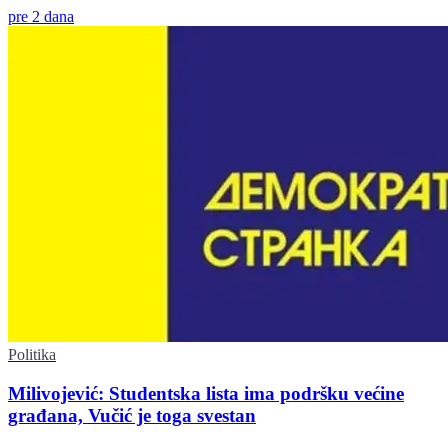
pre 2 dana
Politika
Milivojević: Studentska lista ima podršku većine
građana, Vučić je toga svestan