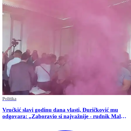
Politika
Vrućkić slavi godinu dana vlasti, Đuričković mu
odgovara: „Zaboravio si najvažnije - rudnik Malka
Golaja!“