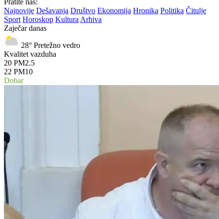
Pratite nas:
Najnovije
Dešavanja
Društvo
Ekonomija
Hronika
Politika
Čitulje
Sport
Horoskop
Kultura
Arhiva
Zaječar danas
28°
Pretežno vedro
Kvalitet vazduha
20
PM2.5
22
PM10
Dobar