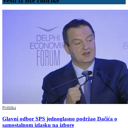
Vesti iz iste rubrike
Politika
Glavni odbor SPS jednoglasno podržao Dačića o
samostalnom izlasku na izbore