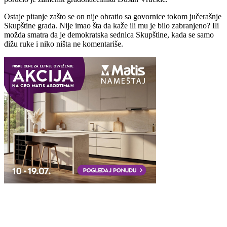
Ostaje pitanje zašto se on nije obratio sa govornice tokom jučerašnje
Skupštine grada. Nije imao šta da kaže ili mu je bilo zabranjeno? Ili
možda smatra da je demokratska sednica Skupštine, kada se samo
dižu ruke i niko ništa ne komentariše.