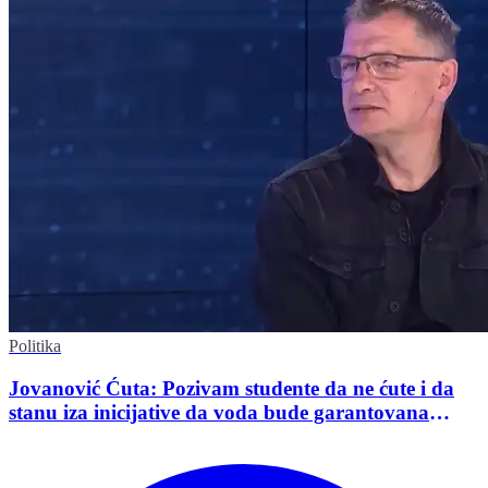
Politika
Jovanović Ćuta: Pozivam studente da ne ćute i da
stanu iza inicijative da voda bude garantovana
Ustavom