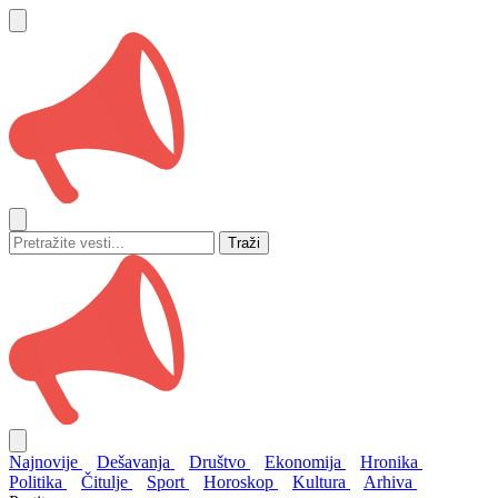
Traži
Najnovije
Dešavanja
Društvo
Ekonomija
Hronika
Politika
Čitulje
Sport
Horoskop
Kultura
Arhiva