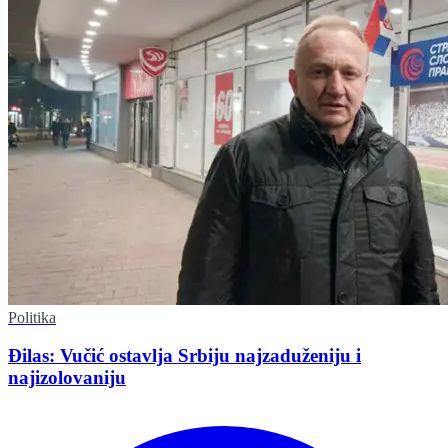
Politika
Đilas: Vučić ostavlja Srbiju najzaduženiju i
najizolovaniju