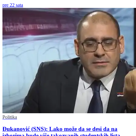
pre 22 sata
Politika
Đukanović (SNS): Lako može da se desi da na
izborima bude više takozvanih studentskih lista