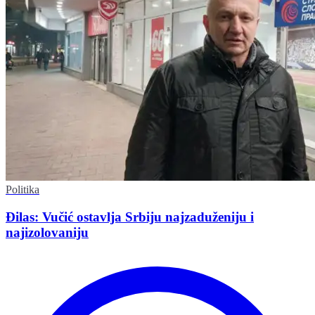
Politika
Đilas: Vučić ostavlja Srbiju najzaduženiju i
najizolovaniju