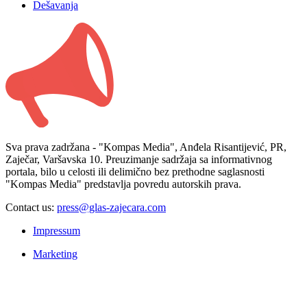
Dešavanja
Sva prava zadržana - "Kompas Media", Anđela Risantijević, PR,
Zaječar, Varšavska 10. Preuzimanje sadržaja sa informativnog
portala, bilo u celosti ili delimično bez prethodne saglasnosti
"Kompas Media" predstavlja povredu autorskih prava.
Contact us:
press@glas-zajecara.com
Impressum
Marketing