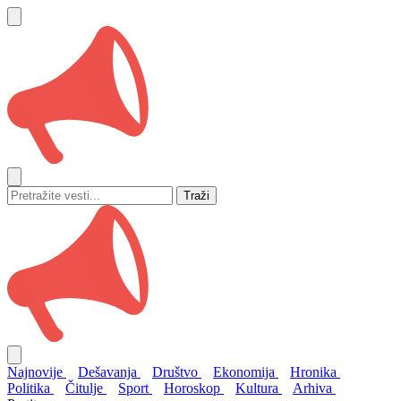
Traži
Najnovije
Dešavanja
Društvo
Ekonomija
Hronika
Politika
Čitulje
Sport
Horoskop
Kultura
Arhiva