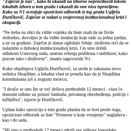
"Zaječar je naš", kako bi ukazali na izborne nepravilnosti tokom
lokalnih izbora u tom gradu i ukazali da one nisu ispravljene.
Kako za N1 ocenjuje opozicioni odbornik iz tog grada Uglješa
Đuričković, Zaječar se nalazi u svojevrsnoj institucionalnoj krizi i
okupaciji.
"Ne treba na ulici da vidite vojnika da biste znali da ne živite
slobodno, dovoljno je da vidite institucije koje rade za jednu partiju,
a ne za građane. Zaječar je danas ogledalo Srbije, možemo reći da se
nalazimo u dubokoj institucionalnoj krizi. I to smo dobili
odlukom Ustavnog suda, umesto rešenja problema i stabilnost, kako
pravne tako i društvene", smatra sagovornik N1.
Kako objašnjava Uglješa Đuričković, za sredu je zakazana nova
sednica Skupštine, a lokalna vlast se ponaša kao da je Skupština
konstituisana još u avgustu mesecu.
"I desiće se ono što se već dešava prethodnih 12 meseci - vlast će
donositi odluke uz pomoć batinaša, privatnog obezbeđenja, policije i
tužilaštva", izjavio je Đuričković.
Upitan kako opozicija u tom gradu planira da se bori protiv toga,
opozicioni odbornik sa liste "Promene u koje verujemo" naglašava -
kao i do sada.
"Mi smo u prethodnih 12 meseci otkrili sve njihove lopovluke,