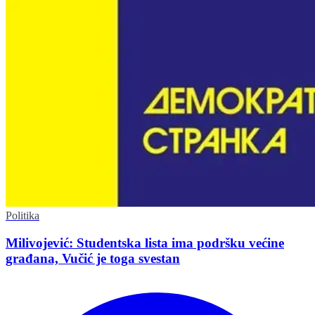
Politika
Milivojević: Studentska lista ima podršku većine
građana, Vučić je toga svestan