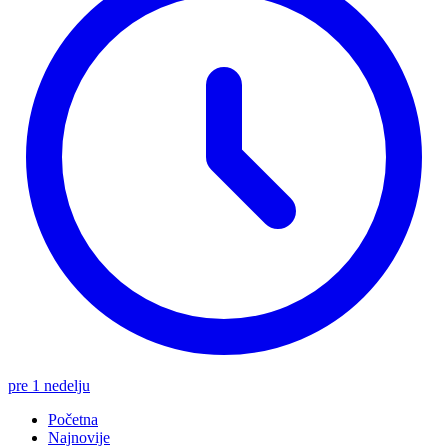
pre 1 nedelju
Početna
Najnovije