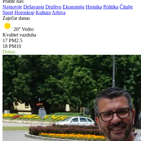
Pratite nas:
Najnovije
Dešavanja
Društvo
Ekonomija
Hronika
Politika
Čitulje
Sport
Horoskop
Kultura
Arhiva
Zaječar danas
20°
Vedro
Kvalitet vazduha
17
PM2.5
18
PM10
Dobar