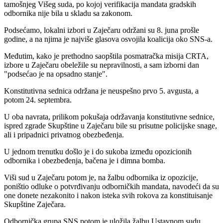
tamošnjeg Višeg suda, po kojoj verifikacija mandata gradskih
odbornika nije bila u skladu sa zakonom.
Podsećamo, lokalni izbori u Zaječaru održani su 8. juna prošle
godine, a na njima je najviše glasova osvojila koalicija oko SNS-a.
Međutim, kako je prethodno saopštila posmatračka misija CRTA,
izbore u Zaječaru obeležile su nepravilnosti, a sam izborni dan
"podsećao je na opsadno stanje".
Konstitutivna sednica održana je neuspešno prvo 5. avgusta, a
potom 24. septembra.
U oba navrata, prilikom pokušaja održavanja konstitutivne sednice,
ispred zgrade Skupštine u Zaječaru bile su prisutne policijske snage,
ali i pripadnici privatnog obezbeđenja.
U jednom trenutku došlo je i do sukoba između opozicionih
odbornika i obezbeđenja, bačena je i dimna bomba.
Viši sud u Zaječaru potom je, na žalbu odbornika iz opozicije,
poništio odluke o potvrđivanju odborničkih mandata, navodeći da su
one donete nezakonito i nakon isteka svih rokova za konstituisanje
Skupštine Zaječara.
Odbornička grupa SNS potom je uložila žalbu Ustavnom sudu.