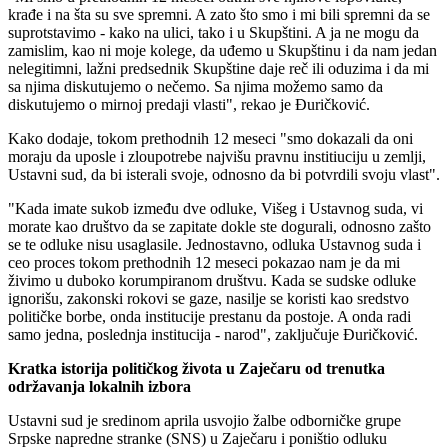
krađe i na šta su sve spremni. A zato što smo i mi bili spremni da se
suprotstavimo - kako na ulici, tako i u Skupštini. A ja ne mogu da
zamislim, kao ni moje kolege, da uđemo u Skupštinu i da nam jedan
nelegitimni, lažni predsednik Skupštine daje reč ili oduzima i da mi
sa njima diskutujemo o nečemo. Sa njima možemo samo da
diskutujemo o mirnoj predaji vlasti", rekao je Đuričković.
Kako dodaje, tokom prethodnih 12 meseci "smo dokazali da oni
moraju da uposle i zloupotrebe najvišu pravnu institiuciju u zemlji,
Ustavni sud, da bi isterali svoje, odnosno da bi potvrdili svoju vlast".
"Kada imate sukob između dve odluke, Višeg i Ustavnog suda, vi
morate kao društvo da se zapitate dokle ste dogurali, odnosno zašto
se te odluke nisu usaglasile. Jednostavno, odluka Ustavnog suda i
ceo proces tokom prethodnih 12 meseci pokazao nam je da mi
živimo u duboko korumpiranom društvu. Kada se sudske odluke
ignorišu, zakonski rokovi se gaze, nasilje se koristi kao sredstvo
političke borbe, onda institucije prestanu da postoje. A onda radi
samo jedna, poslednja institucija - narod", zaključuje Đuričković.
Kratka istorija političkog života u Zaječaru od trenutka
održavanja lokalnih izbora
Ustavni sud je sredinom aprila usvojio žalbe odborničke grupe
Srpske napredne stranke (SNS) u Zaječaru i poništio odluku