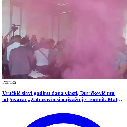
Politika
Vrućkić slavi godinu dana vlasti, Đuričković mu
odgovara: „Zaboravio si najvažnije - rudnik Malka
Golaja!“