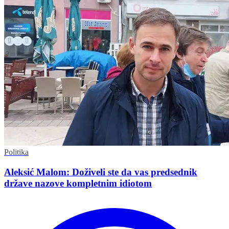
Politika
Aleksić Malom: Doživeli ste da vas predsednik
države nazove kompletnim idiotom