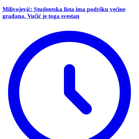
Milivojević: Studentska lista ima podršku većine
građana, Vučić je toga svestan