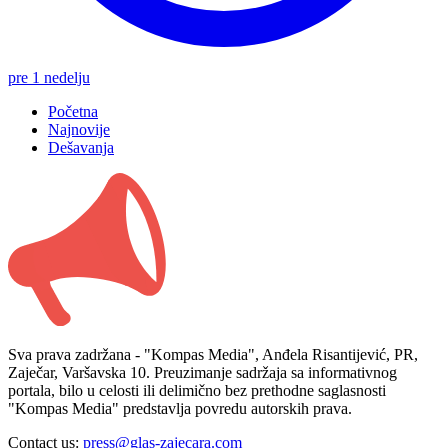
pre 1 nedelju
Početna
Najnovije
Dešavanja
Sva prava zadržana - "Kompas Media", Anđela Risantijević, PR,
Zaječar, Varšavska 10. Preuzimanje sadržaja sa informativnog
portala, bilo u celosti ili delimično bez prethodne saglasnosti
"Kompas Media" predstavlja povredu autorskih prava.
Contact us:
press@glas-zajecara.com