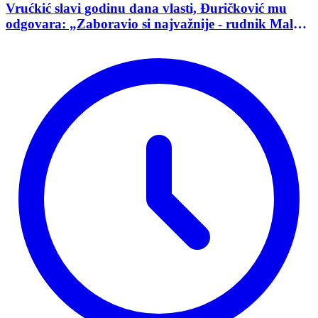
Vrućkić slavi godinu dana vlasti, Đuričković mu
odgovara: „Zaboravio si najvažnije - rudnik Malka
Golaja!“