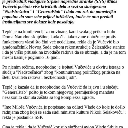
je predsednik vladajuće Srpske napredne stranke (SNS) Miloš
Vučević počinio više krivičnih dela u vezi sa slučajevima
"Nadstrešnica" i "Generalštab" i dala mu rok do ponedeljka
popodne da sam sebe prijavi tužilaštvu, inače će ona predati
institucijama sve dokaze koje poseduje.
Tepić je na konferenciji za novinare, kao i svakog petka u holu
Doma Narodne skupštine, kada čita takozvane optužnice protiv
funkcionera vlasti što čini već nedeljama, rekla da je Vučević bio
gradonačelnik Novog Sada tokom rekonstrukcije Železničke stanice
i da je vršio pritisak na izvođače radova da se ubrzaju, a da je na tom
mestu kasnije poginulo 16 ljudi.
Po njenim rečima, neophodno je ispitati Vučevića u okviru istrage o
slučaju "Nadstrešnica" zbog "kontinuiranog političkog pritiska na
štetu kvaliteta radova i bezbednosti ljudi".
Tepić je kazala da je neophodno da Vučević da izjavu i u slučaju
"Generalštab" pošto je tokom njegovog premijerskog mandata
nezakonito skinuta zaštita sa tog kompleksa zgrada.
"Ime Miloša Vučevića je potpisano na odluci Vlade do koje je došlo
radnjama zbog koji se sada sudi ministru kulture Nikoli Selakoviću",
rekla je poslanica SSP.
Ona je rekla i da je Vučević koristio službeni avion Vlade Srbije za