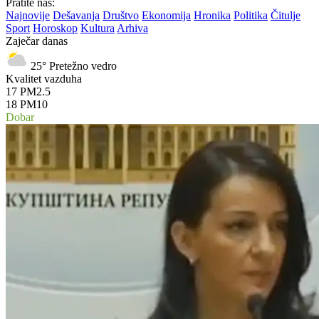
Pratite nas:
Najnovije
Dešavanja
Društvo
Ekonomija
Hronika
Politika
Čitulje
Sport
Horoskop
Kultura
Arhiva
Zaječar danas
25°
Pretežno vedro
Kvalitet vazduha
17
PM2.5
18
PM10
Dobar