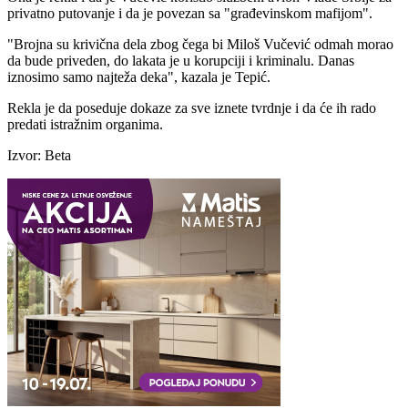
privatno putovanje i da je povezan sa "građevinskom mafijom".
"Brojna su krivična dela zbog čega bi Miloš Vučević odmah morao
da bude priveden, do lakata je u korupciji i kriminalu. Danas
iznosimo samo najteža deka", kazala je Tepić.
Rekla je da poseduje dokaze za sve iznete tvrdnje i da će ih rado
predati istražnim organima.
Izvor: Beta