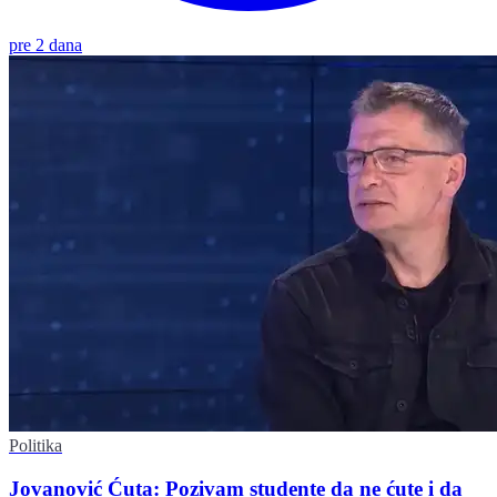
pre 2 dana
Politika
Jovanović Ćuta: Pozivam studente da ne ćute i da