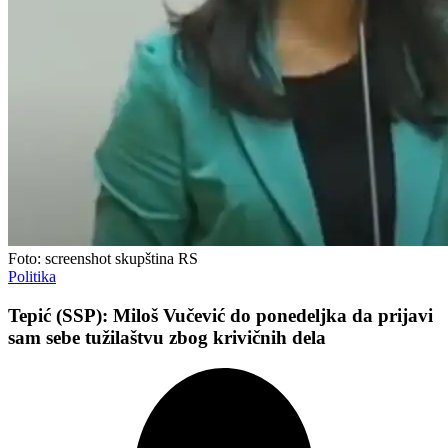
Foto: screenshot skupština RS
Politika
Tepić (SSP): Miloš Vučević do ponedeljka da prijavi
sam sebe tužilaštvu zbog krivičnih dela