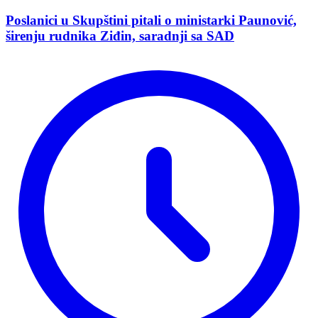
Poslanici u Skupštini pitali o ministarki Paunović,
širenju rudnika Ziđin, saradnji sa SAD