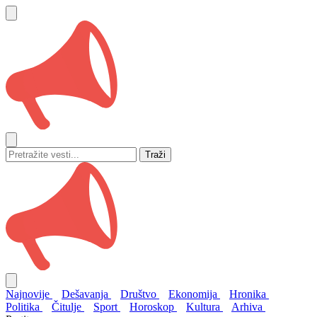
Traži
Najnovije
Dešavanja
Društvo
Ekonomija
Hronika
Politika
Čitulje
Sport
Horoskop
Kultura
Arhiva