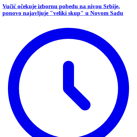
Vučić očekuje izbornu pobedu na nivou Srbije,
ponovo najavljuje "veliki skup" u Novom Sadu